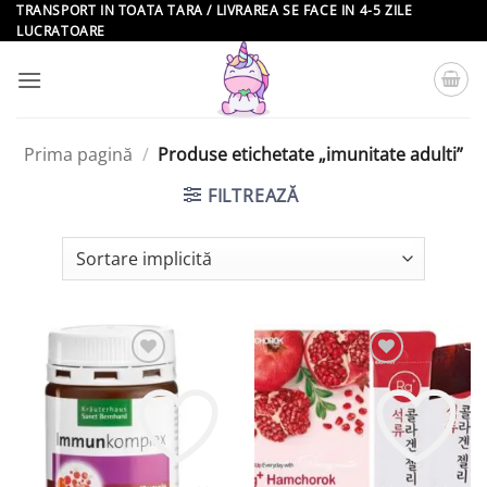
Skip
TRANSPORT IN TOATA TARA / LIVRAREA SE FACE IN 4-5 ZILE
LUCRATOARE
to
content
Prima pagină
/
Produse etichetate „imunitate adulti”
FILTREAZĂ