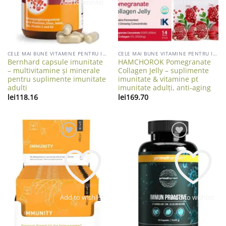
Add to wishlist
Add to wishlist
CELE MAI BUNE VITAMINE PENTRU IMUNITATE ADULTI
CELE MAI BUNE VITAMINE PENTRU IMUNITATE ADULTI
Bernhard capsule imunitate
HAMCHOROK Pomegranate
– multivitamine și minerale
Collagen Jelly – suplimente
pentru suplimente imunitate
imunitate & vitamine pt
adulti
imunitate adulți, anti-aging
lei
118.16
lei
169.70
Add to wishlist
Add to wishlist