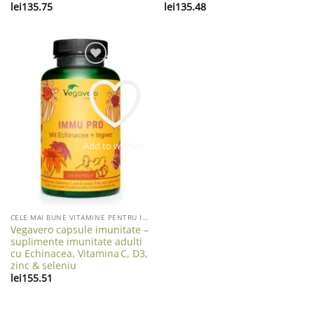
lei
135.75
lei
135.48
Add to wishlist
CELE MAI BUNE VITAMINE PENTRU IMUNITATE ADULTI
Vegavero capsule imunitate –
suplimente imunitate adulti
cu Echinacea, Vitamina C, D3,
zinc & seleniu
lei
155.51