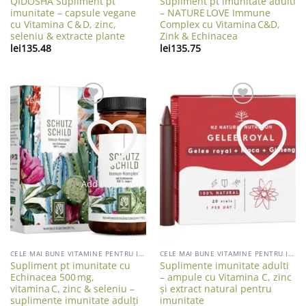
QIDOSHA Supliment pt
Supliment pt imunitate adulti
imunitate – capsule vegane
– NATURE LOVE Immune
cu Vitamina C & D, zinc,
Complex cu Vitamina C&D,
seleniu & extracte plante
Zink & Echinacea
lei
135.48
lei
135.75
Add to wishlist
Add to wishlist
CELE MAI BUNE VITAMINE PENTRU IMUNITATE ADULTI
CELE MAI BUNE VITAMINE PENTRU IMUNITATE ADULTI
Supliment pt imunitate cu
Suplimente imunitate adulti
Echinacea 500 mg,
– ampule cu Vitamina C, zinc
vitamina C, zinc & seleniu –
și extract natural pentru
suplimente imunitate adulți
imunitate