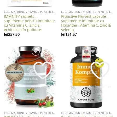
CELE MAI BUNE VITAMINE PENTRU IMUNITATE ADULTI
CELE MAI BUNE VITAMINE PENTRU IMUNITATE ADULTI
IMMNITY sachets –
Proactive Harvest capsule –
suplimente pentru imunitate
suplimente imunitate cu
cu Vitamina C, zinc &
Holunder, Vitamina C, zinc &
echinacea în pulbere
seleniu
lei
257.30
lei
151.57
Add to wishlist
Add to wishlist
CELE MAI BUNE VITAMINE PENTRU IMUNITATE ADULTI
CELE MAI BUNE VITAMINE PENTRU IMUNITATE ADULTI