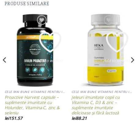
PRODUSE SIMILARE
Add to wishlist
Add to wishlist
CELE MAI BUNE VITAMINE PENTRU IMUNITATE ADULTI
CELE MAI BUNE VITAMINE PENTRU IMUNITATE ADULTI
Proactive Harvest capsule –
Jeleuri imunitate copii cu
suplimente imunitate cu
Vitamina C, D3 & zinc –
Holunder, Vitamina C, zinc &
suplimente imunitate
seleniu
delicioase și fără lactoză
lei
151.57
lei
88.21