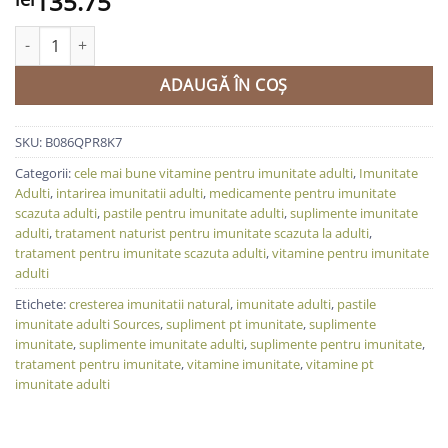
135.75
Cantitate Supliment pt imunitate cu Echinacea 500 mg, vitamina 
ADAUGĂ ÎN COȘ
SKU:
B086QPR8K7
Categorii:
cele mai bune vitamine pentru imunitate adulti
,
Imunitate
Adulti
,
intarirea imunitatii adulti
,
medicamente pentru imunitate
scazuta adulti
,
pastile pentru imunitate adulti
,
suplimente imunitate
adulti
,
tratament naturist pentru imunitate scazuta la adulti
,
tratament pentru imunitate scazuta adulti
,
vitamine pentru imunitate
adulti
Etichete:
cresterea imunitatii natural
,
imunitate adulti
,
pastile
imunitate adulti Sources
,
supliment pt imunitate
,
suplimente
imunitate
,
suplimente imunitate adulti
,
suplimente pentru imunitate
,
tratament pentru imunitate
,
vitamine imunitate
,
vitamine pt
imunitate adulti