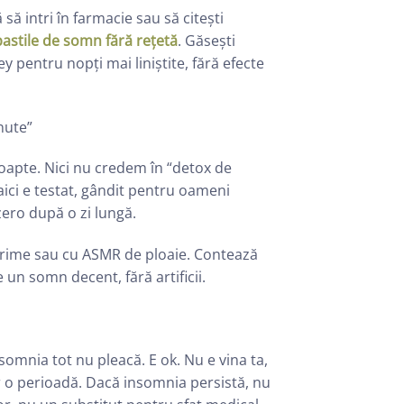
să intri în farmacie sau să citești
pastile de somn fără rețetă
. Găsești
 pentru nopți mai liniștite, fără efecte
nute”
apte. Nici nu credem în “detox de
 aici e testat, gândit pentru oameni
 zero după o zi lungă.
crime sau cu ASMR de ploaie. Contează
e un somn decent, fără artificii.
nsomnia tot nu pleacă. E ok. Nu e vina ta,
ar o perioadă. Dacă insomnia persistă, nu