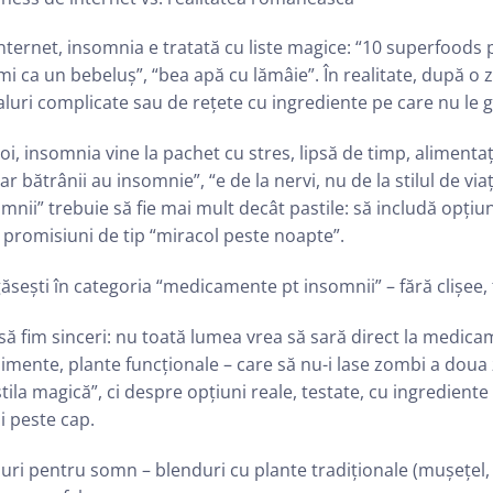
nternet, insomnia e tratată cu liste magice: “10 superfoods
i ca un bebeluș”, “bea apă cu lămâie”. În realitate, după o 
aluri complicate sau de rețete cu ingrediente pe care nu le g
oi, insomnia vine la pachet cu stres, lipsă de timp, alimentaț
ar bătrânii au insomnie”, “e de la nervi, nu de la stilul de v
mnii” trebuie să fie mai mult decât pastile: să includă opțiu
 promisiuni de tip “miracol peste noapte”.
ăsești în categoria “medicamente pt insomnii” – fără clișee,
să fim sinceri: nu toată lumea vrea să sară direct la medicam
imente, plante funcționale – care să nu-i lase zombi a doua
tila magică”, ci despre opțiuni reale, testate, cu ingrediente
i peste cap.
uri pentru somn – blenduri cu plante tradiționale (mușețel, v