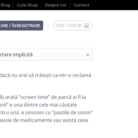
Blog
Cute Shop
Despre noi
Contact
COȘ /
LEI
0.00
CARE / ÎNREGISTRARE
acă nu vrei să trăiești ca-ntr-o reclamă
ți arată “screen time” de parcă ai fi la
nii” e una dintre cele mai căutate
ntru unii, e sinonim cu “pastile de somn”
m nevoie de medicamente sau există ceva