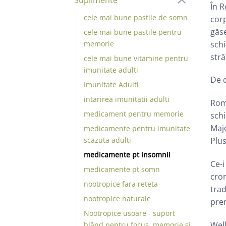
În R
cele mai bune pastile de somn
corp
găse
cele mai bune pastile pentru
schi
memorie
stră
cele mai bune vitamine pentru
imunitate adulti
De c
Imunitate Adulti
intarirea imunitatii adulti
Româ
medicament pentru memorie
schi
Majo
medicamente pentru imunitate
scazuta adulti
Plus
medicamente pt insomnii
Ce-i
medicamente pt somn
cron
nootropice fara reteta
trad
nootropice naturale
pre
Nootropice usoare - suport
Well
blând pentru focus, memorie și