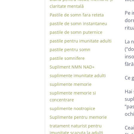
claritate mentală
Pe i
Pastile de somn fara reteta
dorm
pastile de somn instantaneu
ritu
pastile de somn puternice
pastile pentru imunitate adulti
La n
(“do
pastile pentru somn
inso
pastile somnifere
fără
Supliment NMN NAD+
suplimente imunitate adulti
Ce g
suplimente memorie
Hai 
suplimente memorie si
supl
concentrare
“pas
suplimente nootropice
ochi
Suplimente pentru memorie
tratament naturist pentru
Ceai
imunitate scazuta la adulti