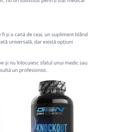
tor, nu un substitut pentru sfat medical
fi și o cană de ceai, un supliment blând
țetă universală, dar există opțiuni
ve și nu înlocuiesc sfatul unui medic sau
sultă un profesionist.
list
Add to wishlist