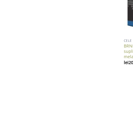
CELE
BRNR
supl
mela
lei
20