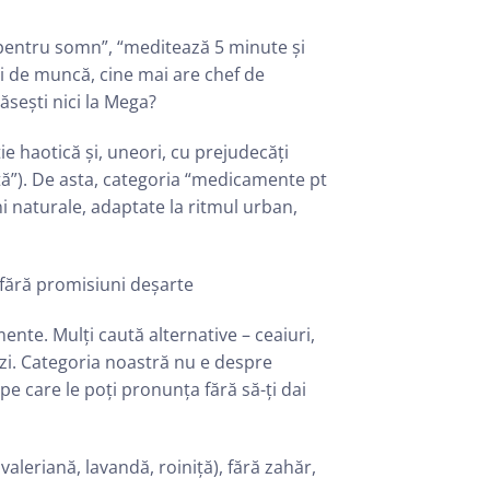
 pentru somn”, “meditează 5 minute și
zi de muncă, cine mai are chef de
ăsești nici la Mega?
ie haotică și, uneori, cu prejudecăți
iață”). De asta, categoria “medicamente pt
ni naturale, adaptate la ritmul urban,
 fără promisiuni deșarte
ente. Mulți caută alternative – ceaiuri,
 zi. Categoria noastră nu e despre
 pe care le poți pronunța fără să-ți dai
aleriană, lavandă, roiniță), fără zahăr,