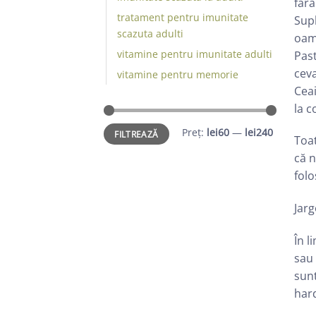
fără
tratament pentru imunitate
Sup
scazuta adulti
oame
vitamine pentru imunitate adulti
Past
ceva
vitamine pentru memorie
Ceai
la 
Preț
Preț
Preț:
lei60
—
lei240
FILTREAZĂ
minim
maxim
Toat
că n
folo
Jar
În l
sau 
sunt
har