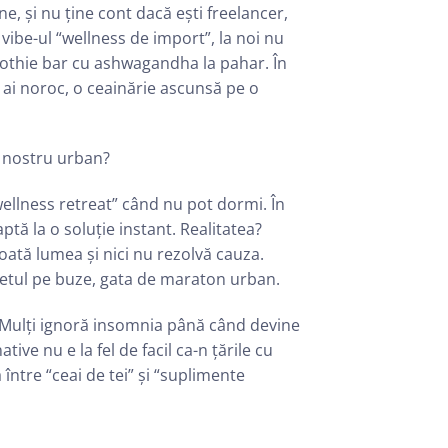
, și nu ține cont dacă ești freelancer,
 vibe-ul “wellness de import”, la noi nu
moothie bar cu ashwagandha la pahar. În
ă ai noroc, o ceainărie ascunsă pe o
l nostru urban?
“wellness retreat” când nu pot dormi. În
tă la o soluție instant. Realitatea?
oată lumea și nici nu rezolvă cauza.
âmbetul pe buze, gata de maraton urban.
a”. Mulți ignoră insomnia până când devine
ive nu e la fel de facil ca-n țările cu
a între “ceai de tei” și “suplimente