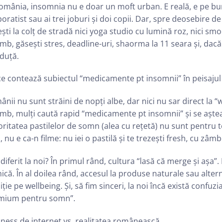
omânia, insomnia nu e doar un moft urban. E reală, e pe bune
oratist sau ai trei joburi și doi copii. Dar, spre deosebire de
ști la colț de stradă nici yoga studio cu lumină roz, nici s
mb, găsești stres, deadline-uri, shaorma la 11 seara și, dac
duță.
e contează subiectul “medicamente pt insomnii” în peisaju
nii nu sunt străini de nopți albe, dar nici nu sar direct la 
mb, mulți caută rapid “medicamente pt insomnii” și se așteap
ritatea pastilelor de somn (alea cu rețetă) nu sunt pentru t
, nu e ca-n filme: nu iei o pastilă și te trezești fresh, cu z
 diferit la noi? În primul rând, cultura “lasă că merge și aș
ică. În al doilea rând, accesul la produse naturale sau alternat
iție pe wellbeing. Și, să fim sinceri, la noi încă există confuzi
mium pentru somn”.
ness de internet vs. realitatea românească