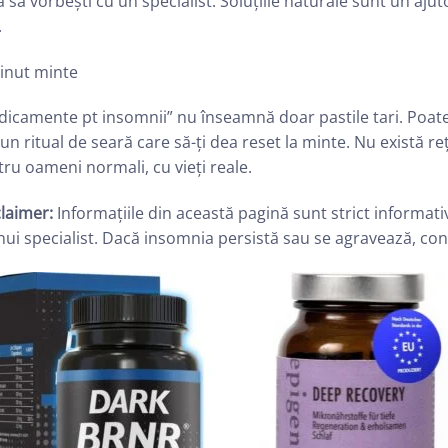
a să vorbești cu un specialist. Soluțiile naturale sunt un aju
.
ținut minte
icamente pt insomnii” nu înseamnă doar pastile tari. Poate 
un ritual de seară care să-ți dea reset la minte. Nu există re
ru oameni normali, cu vieți reale.
laimer:
Informațiile din această pagină sunt strict informati
nui specialist. Dacă insomnia persistă sau se agravează, con
Add to wishlist
Add to wish