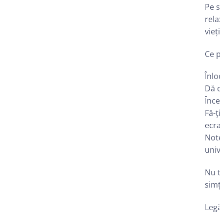
Pe s
rela
vieț
Ce p
Înlo
Dă 
Înce
Fă-ț
ecra
Note
univ
Nu t
simț
Legă