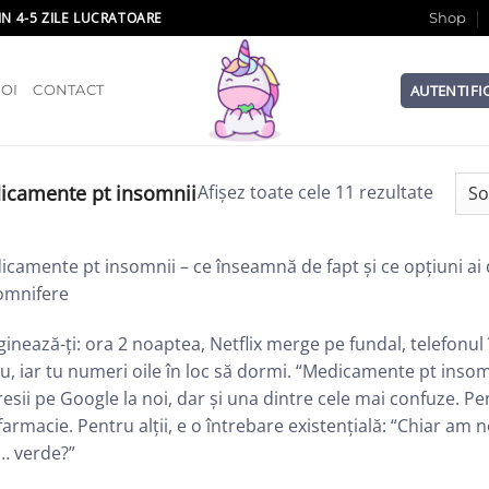
IN 4-5 ZILE LUCRATOARE
Shop
AUTENTIFI
OI
CONTACT
camente pt insomnii
Afișez toate cele 11 rezultate
camente pt insomnii – ce înseamnă de fapt și ce opțiuni ai d
somnifere
inează-ți: ora 2 noaptea, Netflix merge pe fundal, telefonul î
u, iar tu numeri oile în loc să dormi. “Medicamente pt insom
esii pe Google la noi, dar și una dintre cele mai confuze. Pe
farmacie. Pentru alții, e o întrebare existențială: “Chiar a
… verde?”