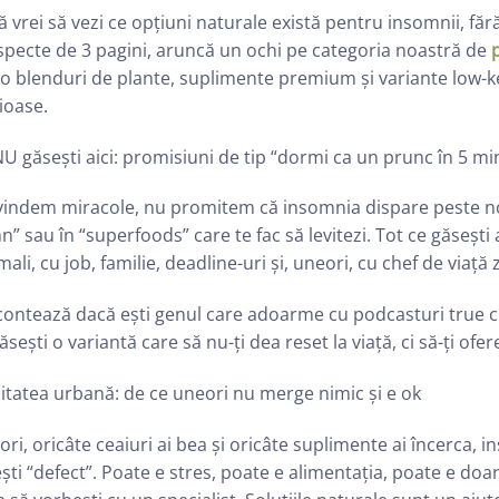
 vrei să vezi ce opțiuni naturale există pentru insomnii, fără 
pecte de 3 pagini, aruncă un ochi pe categoria noastră de
o blenduri de plante, suplimente premium și variante low-key
ioase.
U găsești aici: promisiuni de tip “dormi ca un prunc în 5 mi
vindem miracole, nu promitem că insomnia dispare peste no
” sau în “superfoods” care te fac să levitezi. Tot ce găsești
ali, cu job, familie, deadline-uri și, uneori, cu chef de viață
contează dacă ești genul care adoarme cu podcasturi true 
ăsești o variantă care să nu-ți dea reset la viață, ci să-ți ofer
itatea urbană: de ce uneori nu merge nimic și e ok
ri, oricâte ceaiuri ai bea și oricâte suplimente ai încerca, i
ști “defect”. Poate e stres, poate e alimentația, poate e do