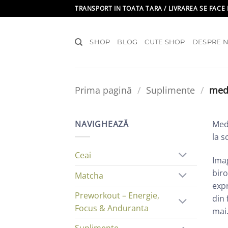
Skip
TRANSPORT IN TOATA TARA / LIVRAREA SE FACE 
to
content
SHOP
BLOG
CUTE SHOP
DESPRE N
Prima pagină
/
Suplimente
/
medi
NAVIGHEAZĂ
Medi
la 
Ceai
Imag
biro
Matcha
expr
Preworkout – Energie,
din 
Focus & Anduranta
mai
Suplimente