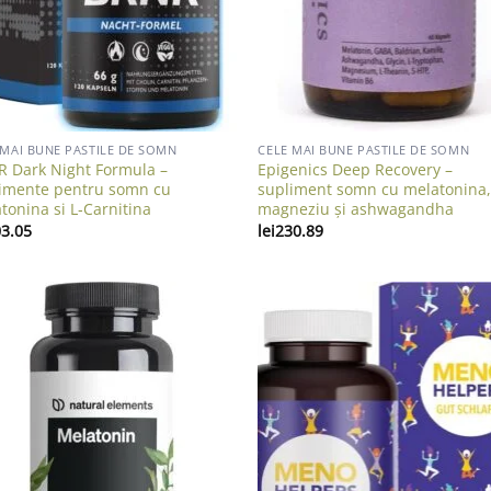
 MAI BUNE PASTILE DE SOMN
CELE MAI BUNE PASTILE DE SOMN
 Dark Night Formula –
Epigenics Deep Recovery –
imente pentru somn cu
supliment somn cu melatonina
tonina si L‑Carnitina
magneziu și ashwagandha
3.05
lei
230.89
Add to wishlist
Add to wish