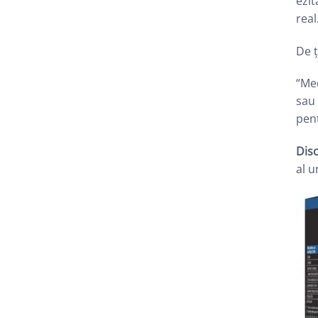
ezit
real
De 
“Med
sau 
pent
Disc
al u