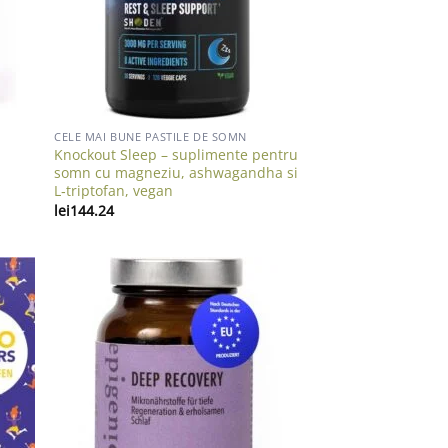
CELE MAI BUNE PASTILE DE SOMN
Knockout Sleep – suplimente pentru
,
somn cu magneziu, ashwagandha si
L‑triptofan, vegan
lei
144.24
list
Add to wishlist