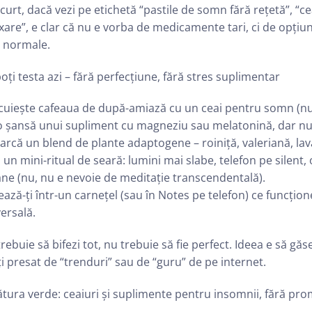
curt, dacă vezi pe etichetă “pastile de somn fără rețetă”, 
xare”, e clar că nu e vorba de medicamente tari, ci de opți
i normale.
oți testa azi – fără perfecțiune, fără stres suplimentar
cuiește cafeaua de după-amiază cu un ceai pentru somn (nu,
o șansă unui supliment cu magneziu sau melatonină, dar nu-
arcă un blend de plante adaptogene – roiniță, valeriană, la
i un mini-ritual de seară: lumini mai slabe, telefon pe silent,
ne (nu, nu e nevoie de meditație transcendentală).
ază-ți într-un carnețel (sau în Notes pe telefon) ce funcțion
ersală.
rebuie să bifezi tot, nu trebuie să fie perfect. Ideea e să găs
i presat de “trenduri” sau de “guru” de pe internet.
tura verde: ceaiuri și suplimente pentru insomnii, fără pr