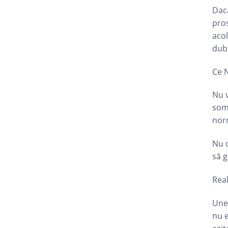
Dacă
pros
acol
dub
Ce N
Nu 
somn
norm
Nu 
să g
Real
Uneo
nu e