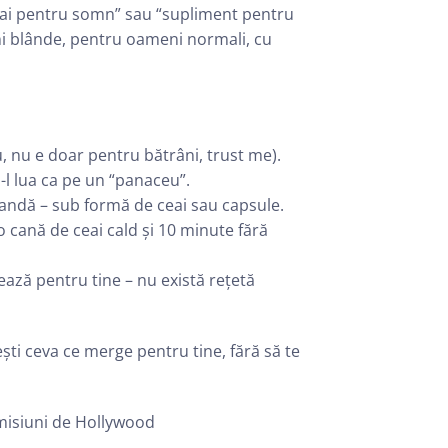
“ceai pentru somn” sau “supliment pentru
uni blânde, pentru oameni normali, cu
 nu e doar pentru bătrâni, trust me).
l lua ca pe un “panaceu”.
vandă – sub formă de ceai sau capsule.
 o cană de ceai cald și 10 minute fără
ează pentru tine – nu există rețetă
ești ceva ce merge pentru tine, fără să te
omisiuni de Hollywood