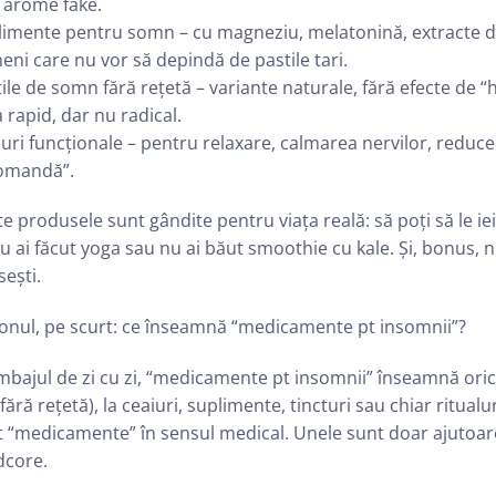
 arome fake.
limente pentru somn – cu magneziu, melatonină, extracte d
ni care nu vor să depindă de pastile tari.
ile de somn fără rețetă – variante naturale, fără efecte de 
 rapid, dar nu radical.
uri funcționale – pentru relaxare, calmarea nervilor, reduc
comandă”.
e produsele sunt gândite pentru viața reală: să poți să le iei
u ai făcut yoga sau nu ai băut smoothie cu kale. Și, bonus, nu
sești.
gonul, pe scurt: ce înseamnă “medicamente pt insomnii”?
imbajul de zi cu zi, “medicamente pt insomnii” înseamnă orice
fără rețetă), la ceaiuri, suplimente, tincturi sau chiar ritual
 “medicamente” în sensul medical. Unele sunt doar ajutoare
dcore.