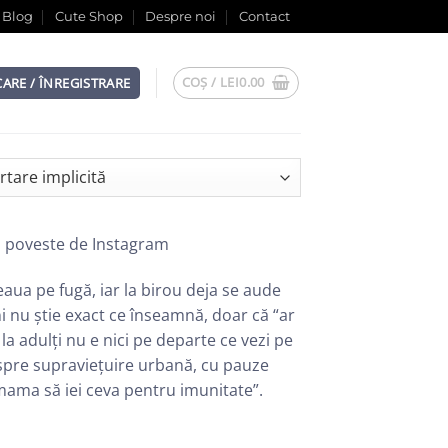
Blog
Cute Shop
Despre noi
Contact
COȘ /
LEI
0.00
CARE / ÎNREGISTRARE
u poveste de Instagram
eaua pe fugă, iar la birou deja se aude
 nu știe exact ce înseamnă, doar că “ar
a adulți nu e nici pe departe ce vezi pe
espre supraviețuire urbană, cu pauze
 mama să iei ceva pentru imunitate”.