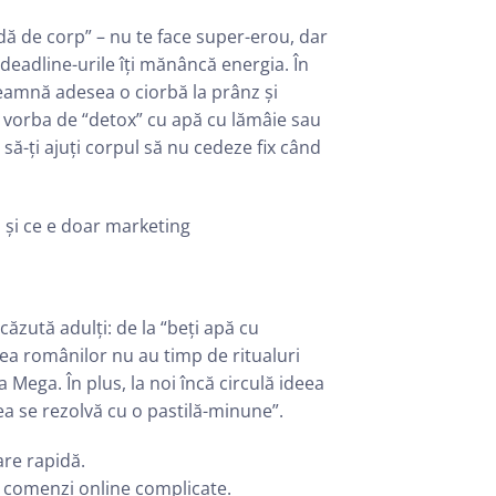
ă de corp” – nu te face super-erou, dar
d deadline-urile îți mănâncă energia. În
eamnă adesea o ciorbă la prânz și
 e vorba de “detox” cu apă cu lămâie sau
să-ți ajuți corpul să nu cedeze fix când
 și ce e doar marketing
ăzută adulți: de la “beți apă cu
atea românilor nu au timp de ritualuri
 Mega. În plus, la noi încă circulă ideea
ea se rezolvă cu o pastilă-minune”.
are rapidă.
e comenzi online complicate.