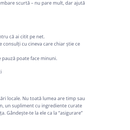
plimbare scurtă – nu pare mult, dar ajută
ru că ai citit pe net.
e consulți cu cineva care chiar știe ce
e pauză poate face minuni.
i
tări locale. Nu toată lumea are timp sau
un, un supliment cu ingrediente curate
a. Gândește-te la ele ca la “asigurare”