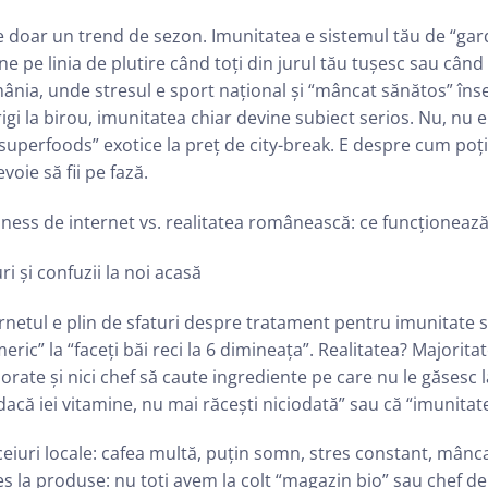
 doar un trend de sezon. Imunitatea e sistemul tău de “gard
ine pe linia de plutire când toți din jurul tău tușesc sau cân
nia, unde stresul e sport național și “mâncat sănătos” îns
igi la birou, imunitatea chiar devine subiect serios. Nu, nu
superfoods” exotice la preț de city-break. E despre cum poți 
evoie să fii pe fază.
ness de internet vs. realitatea românească: ce funcționează
ri și confuzii la noi acasă
rnetul e plin de sfaturi despre tratament pentru imunitate sc
eric” la “faceți băi reci la 6 dimineața”. Realitatea? Majorit
orate și nici chef să caute ingrediente pe care nu le găsesc la
dacă iei vitamine, nu mai răcești niciodată” sau că “imunitat
eiuri locale: cafea multă, puțin somn, stres constant, mânc
s la produse: nu toți avem la colț “magazin bio” sau chef d