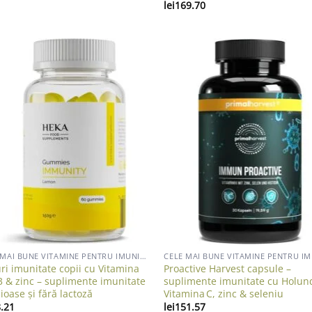
lei
169.70
Add to wishlist
Add to wish
CELE MAI BUNE VITAMINE PENTRU IMUNITATE ADULTI
uri imunitate copii cu Vitamina
Proactive Harvest capsule –
3 & zinc – suplimente imunitate
suplimente imunitate cu Holun
cioase și fără lactoză
Vitamina C, zinc & seleniu
.21
lei
151.57