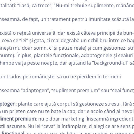
alități: “Lasă, că trece”, “Nu-mi trebuie suplimente, mănânc 
nseamnă, de fapt, un tratament pentru imunitate scăzută la
xistă o rețetă universală, dar există câteva principii de bun-
 ceva ce “iei” și gata, ci mai degrabă un echilibru între ce ba
nești (nu doar somn, ci și pauze reale) și cum gestionezi str
unte). În plus, plantele funcționale, adaptogenele și ceaiuril
chimbe viața peste noapte, dar ajutând la “background-ul” săn
gon tradus pe românește: să nu ne pierdem în termeni
înseamnă “adaptogen”, “supliment premium” sau “ceai funcț
ptogen
: plante care ajută corpul să gestioneze stresul, fără s
a un prieten care nu te bate la cap, dar e acolo când ai nevoi
liment premium
: nu e doar marketing. Înseamnă ingrediente
tii ascunse. Nu iei “ceva” la întâmplare, ci alegi ce are sens 
 funcțional
: nu e doar ceai de băut la gura sobei, ci combin