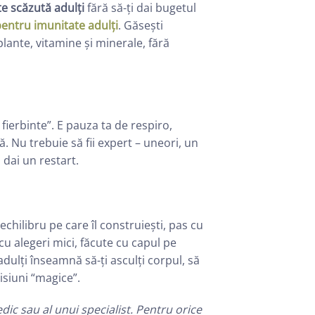
e scăzută adulți
fără să-ți dai bugetul
entru imunitate adulți
. Găsești
lante, vitamine și minerale, fără
fierbinte”. E pauza ta de respiro,
ă. Nu trebuie să fii expert – uneori, un
i dai un restart.
chilibru pe care îl construiești, pas cu
cu alegeri mici, făcute cu capul pe
dulți înseamnă să-ți asculți corpul, să
isiuni “magice”.
dic sau al unui specialist. Pentru orice