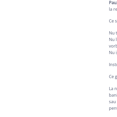
Pau
la r
Ce s
Nu t
Nu l
vor
Nu i
Ins
Ce 
La n
bani
sau 
pent