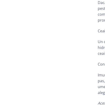
Dacă
pes
comb
prom
Ceai
Un c
hidr
ceai
Conc
Imun
pas,
umer
aleg
Aces