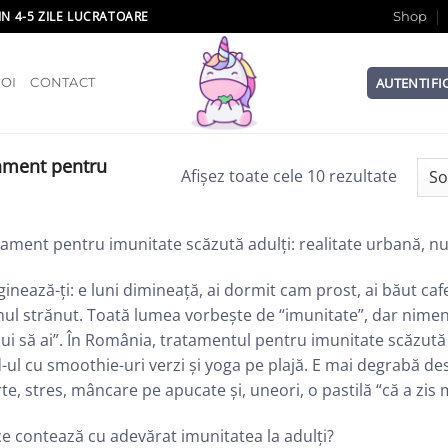
IN 4-5 ZILE LUCRATOARE
Shop
AUTENTIFI
OI
CONTACT
ament pentru
Afișez toate cele 10 rezultate
ament pentru imunitate scăzută adulți: realitate urbană, n
inează-ți: e luni dimineață, ai dormit cam prost, ai băut caf
ul strănut. Toată lumea vorbește de “imunitate”, dar nimeni
ui să ai”. În România, tratamentul pentru imunitate scăzută l
-ul cu smoothie-uri verzi și yoga pe plajă. E mai degrabă d
te, stres, mâncare pe apucate și, uneori, o pastilă “că a zis
e contează cu adevărat imunitatea la adulți?