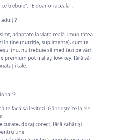
ce trebuie”, “E doar o răceală”.
 adulți?
simț, adaptate la viața reală. Imunitatea
gi în tine (nutriție, suplimente), cum te
esul (nu, nu trebuie să meditezi pe vârf
e premium pot fi aliați low-key, fără să-
ătății tale.
ional”?
ă te facă să levitezi. Gândește-te la ele
e.
 curate, dozaj corect, fără zahăr și
pentru tine.
ații gândite să susțină anumite procese