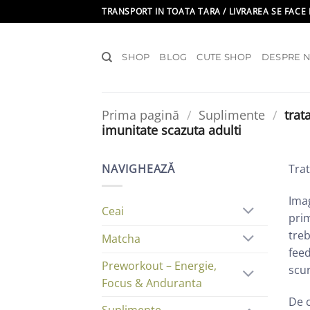
Skip
TRANSPORT IN TOATA TARA / LIVRAREA SE FACE 
to
content
SHOP
BLOG
CUTE SHOP
DESPRE N
Prima pagină
/
Suplimente
/
trat
imunitate scazuta adulti
NAVIGHEAZĂ
Trat
Imag
Ceai
prim
treb
Matcha
feed
Preworkout – Energie,
scur
Focus & Anduranta
De c
Suplimente