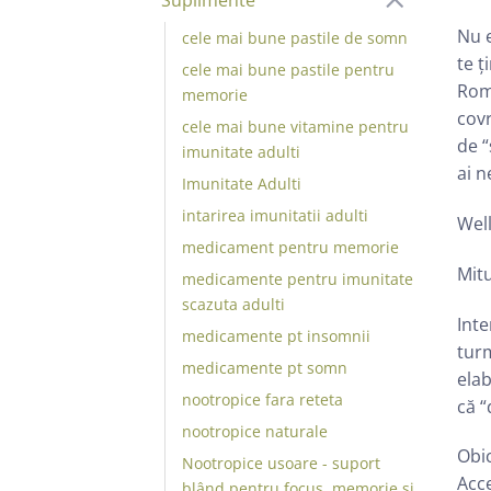
Nu e
cele mai bune pastile de somn
te ț
cele mai bune pastile pentru
Româ
memorie
covr
cele mai bune vitamine pentru
de “
imunitate adulti
ai n
Imunitate Adulti
intarirea imunitatii adulti
Well
medicament pentru memorie
Mitu
medicamente pentru imunitate
scazuta adulti
Inte
medicamente pt insomnii
turm
medicamente pt somn
elab
nootropice fara reteta
că “
nootropice naturale
Obic
Nootropice usoare - suport
Acce
blând pentru focus, memorie și