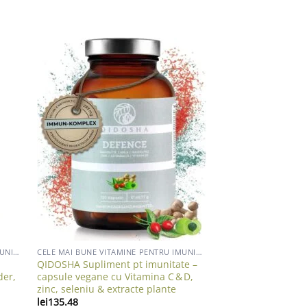
list
Add to wishlist
CELE MAI BUNE VITAMINE PENTRU IMUNITATE ADULTI
CELE MAI BUNE VITAMINE PENTRU IMUNITATE ADULTI
QIDOSHA Supliment pt imunitate –
der,
capsule vegane cu Vitamina C & D,
zinc, seleniu & extracte plante
lei
135.48