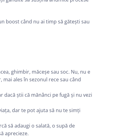
 un boost când nu ai timp să gătești sau
acea, ghimbir, măceșe sau soc. Nu, nu e
r, mai ales în sezonul rece sau când
r dacă știi că mănânci pe fugă și nu vezi
ața, dar te pot ajuta să nu te simți
rcă să adaugi o salată, o supă de
să aprecieze.