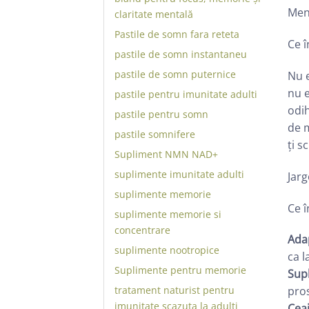
Ment
claritate mentală
Pastile de somn fara reteta
Ce î
pastile de somn instantaneu
pastile de somn puternice
Nu e
nu e
pastile pentru imunitate adulti
odih
pastile pentru somn
de m
pastile somnifere
ți s
Supliment NMN NAD+
suplimente imunitate adulti
Jar
suplimente memorie
Ce 
suplimente memorie si
concentrare
Ada
suplimente nootropice
ca l
Suplimente pentru memorie
Sup
tratament naturist pentru
pros
imunitate scazuta la adulti
Ceai