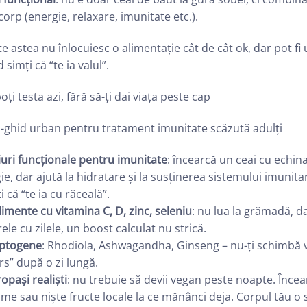
corp (energie, relaxare, imunitate etc.).
e astea nu înlocuiesc o alimentație cât de cât ok, dar pot fi
 simți că “te ia valul”.
oți testa azi, fără să-ți dai viața peste cap
i-ghid urban pentru tratament imunitate scăzută adulți
uri funcționale pentru imunitate
: încearcă un ceai cu echin
e, dar ajută la hidratare și la susținerea sistemului imunita
i că “te ia cu răceală”.
imente cu vitamina C, D, zinc, seleniu
: nu lua la grămadă, da
ele cu zilele, un boost calculat nu strică.
ptogene
: Rhodiola, Ashwagandha, Ginseng – nu-ți schimbă vi
rs” după o zi lungă.
opași realiști
: nu trebuie să devii vegan peste noapte. Încea
me sau niște fructe locale la ce mănânci deja. Corpul tău o 