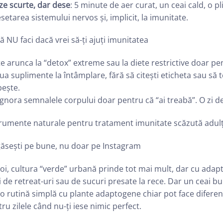
ze scurte, dar dese
: 5 minute de aer curat, un ceai cald, o 
esetarea sistemului nervos și, implicit, la imunitate.
ă NU faci dacă vrei să-ți ajuți imunitatea
e arunca la “detox” extreme sau la diete restrictive doar pent
ua suplimente la întâmplare, fără să citești eticheta sau să t
bește.
gnora semnalele corpului doar pentru că “ai treabă”. O zi d
trumente naturale pentru tratament imunitate scăzută adulț
găsești pe bune, nu doar pe Instagram
oi, cultura “verde” urbană prinde tot mai mult, dar cu adap
 de retreat-uri sau de sucuri presate la rece. Dar un ceai b
o rutină simplă cu plante adaptogene chiar pot face diferenț
ru zilele când nu-ți iese nimic perfect.