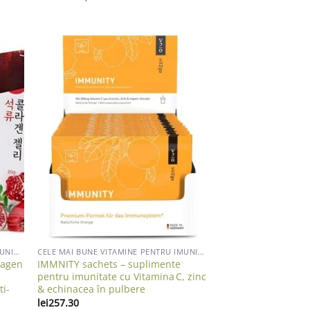
list
Add to wishlist
CELE MAI BUNE VITAMINE PENTRU IMUNITATE ADULTI
CELE MAI BUNE VITAMINE PENTRU IMUNITATE ADULTI
lagen
IMMNITY sachets – suplimente
pentru imunitate cu Vitamina C, zinc
ti-
& echinacea în pulbere
lei
257.30