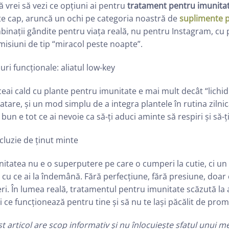
 vrei să vezi ce opțiuni ai pentru
tratament pentru imunitat
te cap, aruncă un ochi pe categoria noastră de
suplimente p
inații gândite pentru viața reală, nu pentru Instagram, cu p
isiuni de tip “miracol peste noapte”.
uri funcționale: aliatul low-key
eai cald cu plante pentru imunitate e mai mult decât “lichid 
atare, și un mod simplu de a integra plantele în rutina zilnic
 bun e tot ce ai nevoie ca să-ți aduci aminte să respiri și să-ț
luzie de ținut minte
itatea nu e o superputere pe care o cumperi la cutie, ci un e
 cu ce ai la îndemână. Fără perfecțiune, fără presiune, doar 
i. În lumea reală, tratamentul pentru imunitate scăzută la a
i ce funcționează pentru tine și să nu te lași păcălit de prom
t articol are scop informativ și nu înlocuiește sfatul unui me