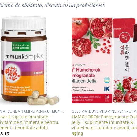
leme de sănătate, discută cu un profesionist.
Add to wishlist
Add to wish
CELE MAI BUNE VITAMINE PENTRU IMUNITATE ADULTI
hard capsule imunitate –
HAMCHOROK Pomegranate Col
ivitamine și minerale pentru
Jelly – suplimente imunitate &
imente imunitate adulti
vitamine pt imunitate adulți, an
aging
8.16