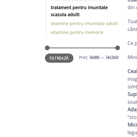
din 
tratament pentru imunitate
scazuta adulti
Toat
vitamine pentru imunitate adulti
când
vitamine pentru memorie
Ce p
Preț
Preț
Min
Preț:
lei80
—
lei260
FILTREAZĂ
minim
maxim
Ceai
magi
simț
Supl
soar
Ada
“sto
Micr
legu