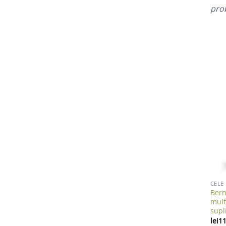
prob
Bern
mult
supl
lei
11