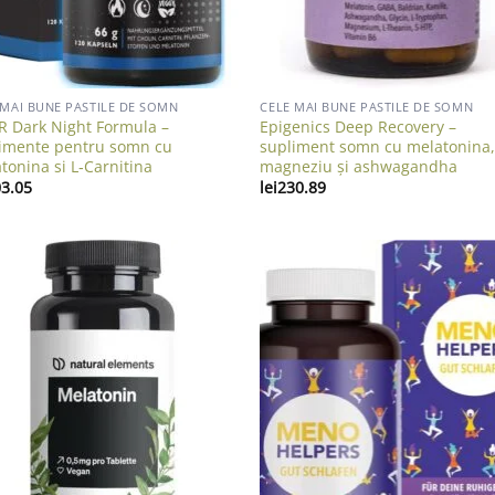
 MAI BUNE PASTILE DE SOMN
CELE MAI BUNE PASTILE DE SOMN
 Dark Night Formula –
Epigenics Deep Recovery –
imente pentru somn cu
supliment somn cu melatonina
tonina si L‑Carnitina
magneziu și ashwagandha
3.05
lei
230.89
Add to wishlist
Add to wish