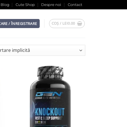
Blog
Cute Shop
Despre noi
Contact
COȘ /
LEI
0.00
CARE / ÎNREGISTRARE
list
Add to wishlist