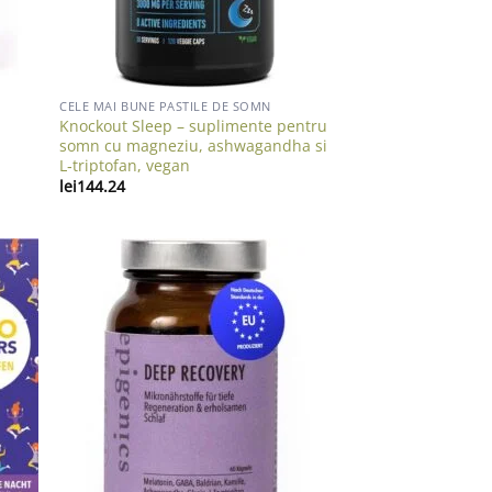
CELE MAI BUNE PASTILE DE SOMN
Knockout Sleep – suplimente pentru
,
somn cu magneziu, ashwagandha si
L‑triptofan, vegan
lei
144.24
list
Add to wishlist