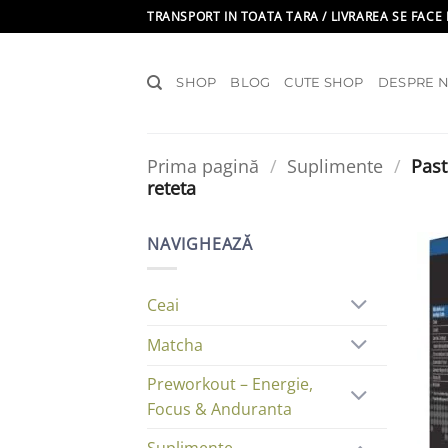
Skip
TRANSPORT IN TOATA TARA / LIVRAREA SE FACE 
to
content
SHOP
BLOG
CUTE SHOP
DESPRE N
Prima pagină
/
Suplimente
/
Past
reteta
NAVIGHEAZĂ
Ceai
Matcha
Preworkout – Energie,
Focus & Anduranta
Suplimente