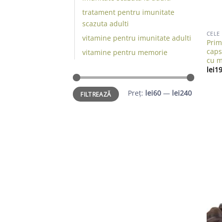
tratament pentru imunitate
scazuta adulti
CELE
vitamine pentru imunitate adulti
Prim
caps
vitamine pentru memorie
cu m
lei
19
Preț
Preț
Preț:
lei60
—
lei240
FILTREAZĂ
minim
maxim