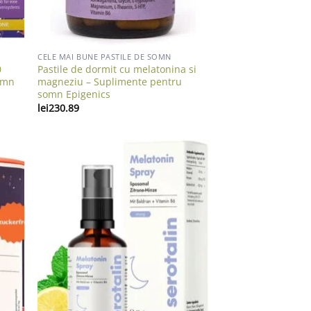
CELE MAI BUNE PASTILE DE SOMN
0
Pastile de dormit cu melatonina si
omn
magneziu – Suplimente pentru
somn Epigenics
lei
230.89
list
Add to wishlist