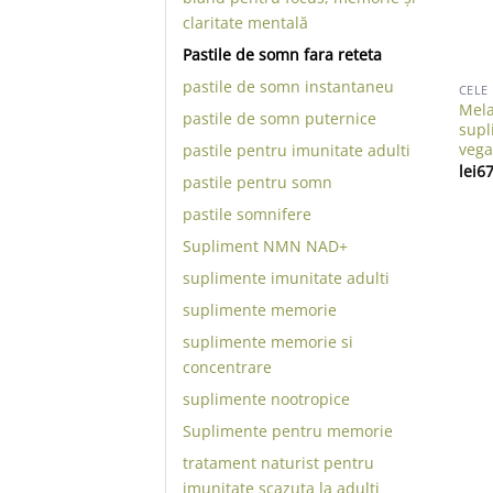
claritate mentală
Pastile de somn fara reteta
pastile de somn instantaneu
CELE
Mela
pastile de somn puternice
supl
vega
pastile pentru imunitate adulti
lei
67
pastile pentru somn
pastile somnifere
Supliment NMN NAD+
suplimente imunitate adulti
suplimente memorie
suplimente memorie si
concentrare
suplimente nootropice
Suplimente pentru memorie
tratament naturist pentru
imunitate scazuta la adulti