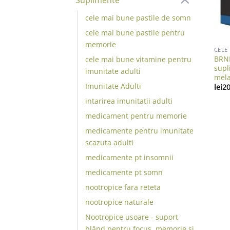
cele mai bune pastile de somn
cele mai bune pastile pentru
memorie
CELE
BRNR
cele mai bune vitamine pentru
supl
imunitate adulti
mela
Imunitate Adulti
lei
20
intarirea imunitatii adulti
medicament pentru memorie
medicamente pentru imunitate
scazuta adulti
medicamente pt insomnii
medicamente pt somn
nootropice fara reteta
nootropice naturale
Nootropice usoare - suport
blând pentru focus, memorie și