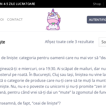
IN 4-5 ZILE LUCRATOARE
Shop
AUTENTIFI
OI
CONTACT
ște
Afișez toate cele 3 rezultate
 de liniște: categoria pentru oamenii care nu mai vor să “dea
inează-ți: e miercuri, ora 19:30. Ai scăpat de mailuri, dar nu
terul pe roată. În București, Cluj sau Iași, liniștea nu vine la
tă o categorie de produse care nu-ți cere să te muți la munte
iniște. Nu, nu e o poveste cu unicorni și nu-ți promite “zen i
nă, pentru când vrei să-ți dai un “mute” la zgomotul de fund
nseamnă, de fapt, “ceai de liniște”?