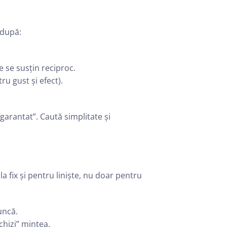
 după:
e se susțin reciproc.
u gust și efect).
garantat”. Caută simplitate și
a fix și pentru liniște, nu doar pentru
uncă.
chizi” mintea.