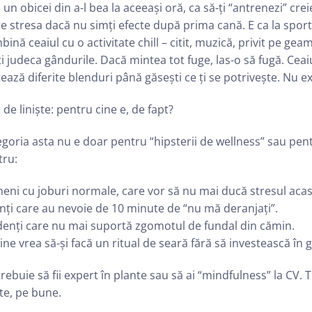
i un obicei din a-l bea la aceeași oră, ca să-ți “antrenezi” cre
e stresa dacă nu simți efecte după prima cană. E ca la sport:
ină ceaiul cu o activitate chill – citit, muzică, privit pe gea
i judeca gândurile. Dacă mintea tot fuge, las-o să fugă. Ceaiu
ează diferite blenduri până găsești ce ți se potrivește. Nu exis
 de liniște: pentru cine e, de fapt?
goria asta nu e doar pentru “hipsterii de wellness” sau pentr
tru:
ni cu joburi normale, care vor să nu mai ducă stresul acas
nți care au nevoie de 10 minute de “nu mă deranjați”.
denți care nu mai suportă zgomotul de fundal din cămin.
ine vrea să-și facă un ritual de seară fără să investească în
rebuie să fii expert în plante sau să ai “mindfulness” la CV. T
ște, pe bune.