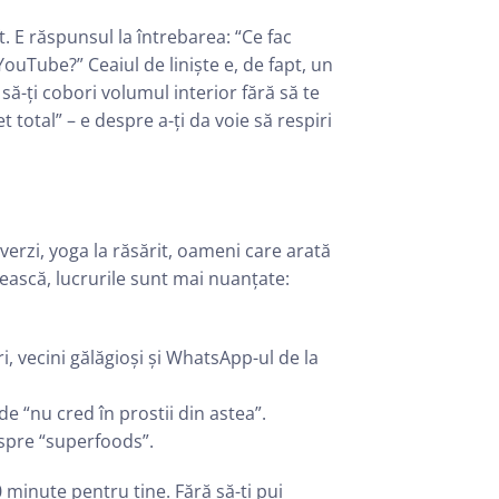
t. E răspunsul la întrebarea: “Ce fac
uTube?” Ceaiul de liniște e, de fapt, un
să-ți cobori volumul interior fără să te
t total” – e despre a-ți da voie să respiri
verzi, yoga la răsărit, oameni care arată
ească, lucrurile sunt mai nuanțate:
uri, vecini gălăgioși și WhatsApp-ul de la
e “nu cred în prostii din astea”.
espre “superfoods”.
10 minute pentru tine. Fără să-ți pui