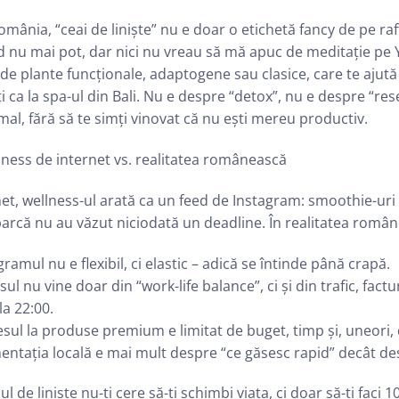
omânia, “ceai de liniște” nu e doar o etichetă fancy de pe raf
 nu mai pot, dar nici nu vreau să mă apuc de meditație pe Yo
de plante funcționale, adaptogene sau clasice, care te ajută 
i ca la spa-ul din Bali. Nu e despre “detox”, nu e despre “rese
al, fără să te simți vinovat că nu ești mereu productiv.
ness de internet vs. realitatea românească
et, wellness-ul arată ca un feed de Instagram: smoothie-uri 
arcă nu au văzut niciodată un deadline. În realitatea român
ramul nu e flexibil, ci elastic – adică se întinde până crapă.
sul nu vine doar din “work-life balance”, ci și din trafic, fact
 la 22:00.
sul la produse premium e limitat de buget, timp și, uneori, d
entația locală e mai mult despre “ce găsesc rapid” decât d
ul de liniște nu-ți cere să-ți schimbi viața, ci doar să-ți faci 