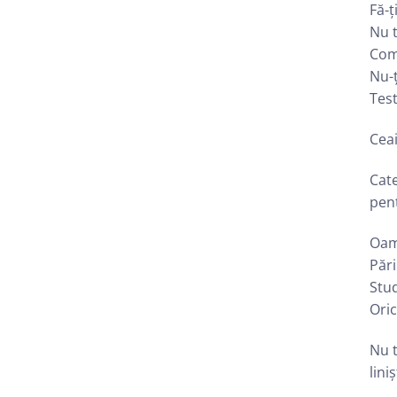
Fă-ț
Nu t
Comb
Nu-ț
Test
Ceai
Cate
pen
Oame
Pări
Stu
Oric
Nu t
lini