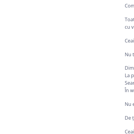
Comb
Toat
cu v
Ceai
Nu t
Dimi
La p
Sear
În w
Nu 
De 
Ceai