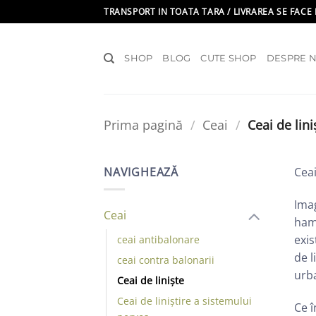
Skip
TRANSPORT IN TOATA TARA / LIVRAREA SE FACE 
to
content
SHOP
BLOG
CUTE SHOP
DESPRE N
Prima pagină
/
Ceai
/
Ceai de lini
NAVIGHEAZĂ
Ceai
Imag
Ceai
hams
exis
ceai antibalonare
de l
ceai contra balonarii
urba
Ceai de liniște
Ceai de liniștire a sistemului
Ce î