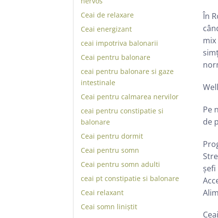
nervos
Ceai de relaxare
În R
când
Ceai energizant
mix 
ceai impotriva balonarii
simț
Ceai pentru balonare
norm
ceai pentru balonare si gaze
intestinale
Well
Ceai pentru calmarea nervilor
Pe n
ceai pentru constipatie si
de p
balonare
Ceai pentru dormit
Prog
Ceai pentru somn
Stre
Ceai pentru somn adulti
șefi
ceai pt constipatie si balonare
Acce
Alim
Ceai relaxant
Ceai somn liniștit
Ceai