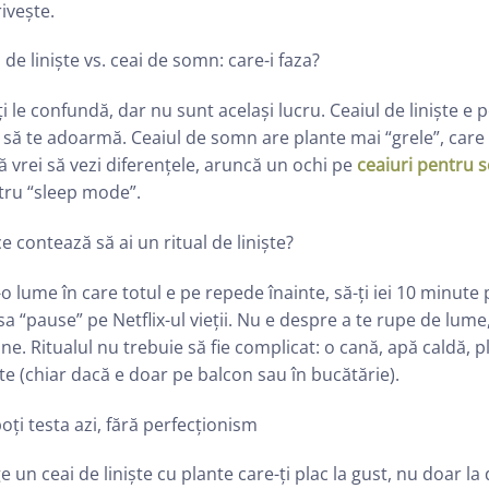
ivește.
 de liniște vs. ceai de somn: care-i faza?
i le confundă, dar nu sunt același lucru. Ceaiul de liniște e 
 să te adoarmă. Ceaiul de somn are plante mai “grele”, care 
 vrei să vezi diferențele, aruncă un ochi pe
ceaiuri pentru
tru “sleep mode”.
e contează să ai un ritual de liniște?
-o lume în care totul e pe repede înainte, să-ți iei 10 minute 
a “pause” pe Netflix-ul vieții. Nu e despre a te rupe de lume,
ine. Ritualul nu trebuie să fie complicat: o cană, apă caldă, pl
ște (chiar dacă e doar pe balcon sau în bucătărie).
oți testa azi, fără perfecționism
e un ceai de liniște cu plante care-ți plac la gust, nu doar la