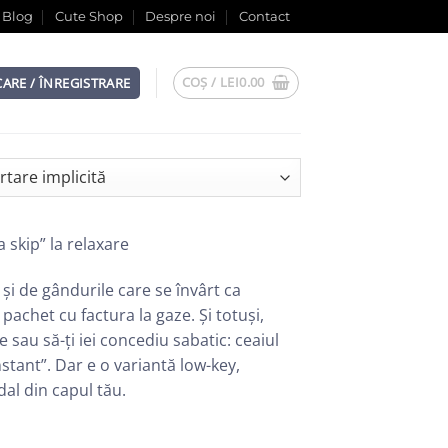
Blog
Cute Shop
Despre noi
Contact
COȘ /
LEI
0.00
CARE / ÎNREGISTRARE
 skip” la relaxare
 și de gândurile care se învârt ca
 pachet cu factura la gaze. Și totuși,
 sau să-ți iei concediu sabatic: ceaiul
nstant”. Dar e o variantă low-key,
al din capul tău.