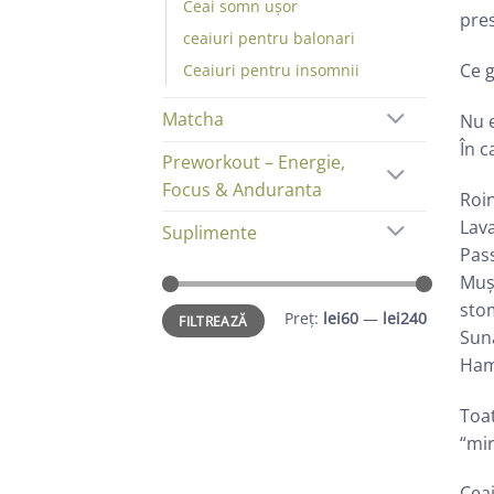
Ceai somn ușor
pres
ceaiuri pentru balonari
Ce g
Ceaiuri pentru insomnii
Matcha
Nu e
În c
Preworkout – Energie,
Focus & Anduranta
Roin
Lava
Suplimente
Pass
Mușe
stom
Preț
Preț
Preț:
lei60
—
lei240
FILTREAZĂ
minim
maxim
Sună
Hame
Toat
“mir
Ceai