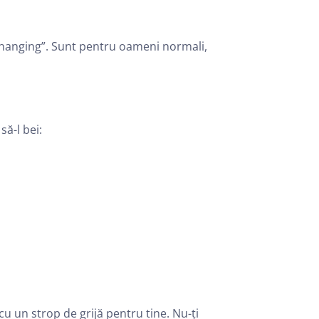
e-changing”. Sunt pentru oameni normali,
să-l bei:
cu un strop de grijă pentru tine. Nu-ți