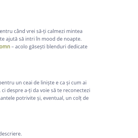
pentru când vrei să-ți calmezi mintea
te ajută să intri în mood de noapte.
 somn
– acolo găsești blenduri dedicate
pentru un ceai de liniște e ca și cum ai
 ci despre a-ți da voie să te reconectezi
antele potrivite și, eventual, un colț de
 descriere.