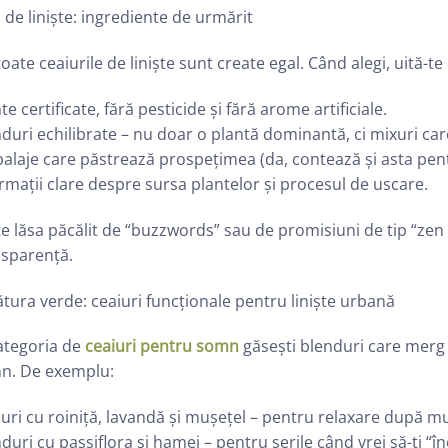
 de liniște: ingrediente de urmărit
oate ceaiurile de liniște sunt create egal. Când alegi, uită-te
te certificate, fără pesticide și fără arome artificiale.
duri echilibrate – nu doar o plantă dominantă, ci mixuri car
laje care păstrează prospețimea (da, contează și asta pentr
rmații clare despre sursa plantelor și procesul de uscare.
e lăsa păcălit de “buzzwords” sau de promisiuni de tip “zen 
nsparență.
tura verde: ceaiuri funcționale pentru liniște urbană
ategoria de
ceaiuri pentru somn
găsești blenduri care merg l
n. De exemplu:
uri cu roiniță, lavandă și mușețel – pentru relaxare după m
duri cu passiflora și hamei – pentru serile când vrei să-ți “în