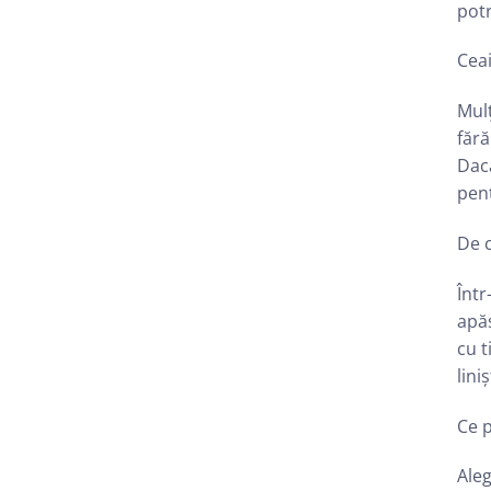
potr
Ceai
Mulț
fără
Dacă
pen
De c
Într
apăs
cu t
lini
Ce p
Aleg