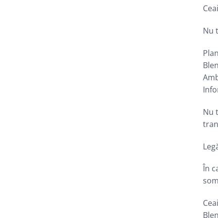
Ceai
Nu t
Plan
Blen
Amba
Info
Nu t
tra
Legă
În c
som
Ceai
Blen