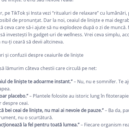
r, pe TikTok și Insta vezi “ritualuri de relaxare” cu lumânări, p
sibil de pronunțat. Dar la noi, ceaiul de liniște e mai degr
ă ceva care să-i ajute să nu explodeze după o zi de muncă. N
 să investești în gadget-uri de wellness. Vrei ceva simplu, acc
ă nu-ți ceară să devii altcineva.
ri și confuzii despre ceaiurile de liniște
să lămurim câteva chestii care circulă pe net:
iul de liniște te adoarme instant.”
– Nu, nu e somnifer. Te aju
apea.
oar placebo.”
– Plantele folosite au istoric lung în fitoterap
 despre ceai.
ă bei ceai de liniște, nu mai ai nevoie de pauze.”
– Ba da, pa
rument, nu o scurtătură.
cționează la fel pentru toată lumea.”
– Fiecare organism reac