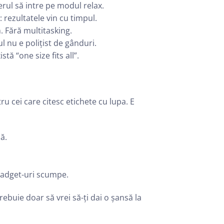
ierul să intre pe modul relax.
 rezultatele vin cu timpul.
m. Fără multitasking.
l nu e polițist de gânduri.
tă “one size fits all”.
u cei care citesc etichete cu lupa. E
ă.
 gadget-uri scumpe.
rebuie doar să vrei să-ți dai o șansă la