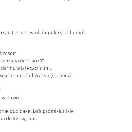
e au trecut testul timpului și al bunicii.
t reset”.
 senzația de “pauză”.
, dar nu știai exact cum.
eară sau când vrei să-ți calmezi
.
low down”.
rome dubioase, fără promisiuni de
 una de Instagram.