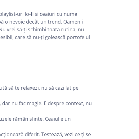
laylist-uri lo-fi și ceaiuri cu nume
abă o nevoie decât un trend. Oamenii
u vrei să-ți schimbi toată rutina, nu
esibil, care să nu-ți golească portofelul
tă să te relaxezi, nu să cazi lat pe
ie, dar nu fac magie. E despre context, nu
uzele rămân sfinte. Ceaiul e un
ționează diferit. Testează, vezi ce ți se