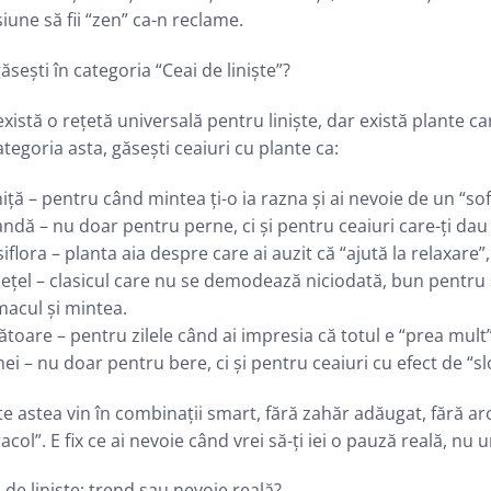
iune să fii “zen” ca-n reclame.
ăsești în categoria “Ceai de liniște”?
xistă o rețetă universală pentru liniște, dar există plante car
ategoria asta, găsești ceaiuri cu plante ca:
iță – pentru când mintea ți-o ia razna și ai nevoie de un “sof
ndă – nu doar pentru perne, ci și pentru ceaiuri care-ți dau
iflora – planta aia despre care ai auzit că “ajută la relaxare”
țel – clasicul care nu se demodează niciodată, bun pentru s
acul și mintea.
toare – pentru zilele când ai impresia că totul e “prea mult”
i – nu doar pentru bere, ci și pentru ceaiuri cu efect de “s
e astea vin în combinații smart, fără zahăr adăugat, fără a
acol”. E fix ce ai nevoie când vrei să-ți iei o pauză reală, nu
 de liniște: trend sau nevoie reală?