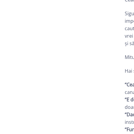
Sigu
impo
caut
vrei
și s
Mitu
Hai 
“Cea
can
“E d
doar
“Dac
inst
“Fun