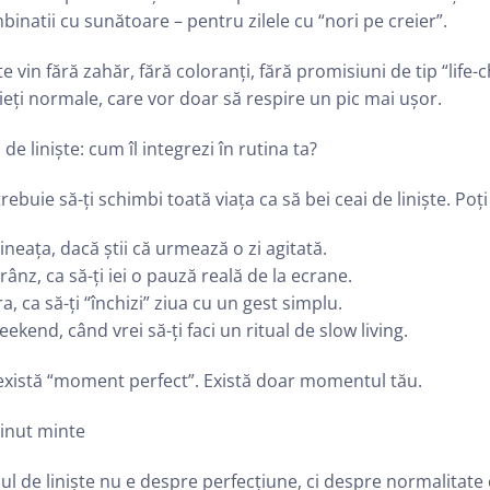
inatii cu sunătoare – pentru zilele cu “nori pe creier”.
e vin fără zahăr, fără coloranți, fără promisiuni de tip “lif
ieți normale, care vor doar să respire un pic mai ușor.
 de liniște: cum îl integrezi în rutina ta?
rebuie să-ți schimbi toată viața ca să bei ceai de liniște. Poți 
neața, dacă știi că urmează o zi agitată.
rânz, ca să-ți iei o pauză reală de la ecrane.
a, ca să-ți “închizi” ziua cu un gest simplu.
eekend, când vrei să-ți faci un ritual de slow living.
există “moment perfect”. Există doar momentul tău.
ținut minte
ul de liniște nu e despre perfecțiune, ci despre normalitate 