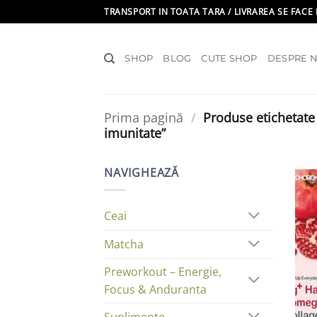
Skip
TRANSPORT IN TOATA TARA / LIVRAREA SE FACE 
to
content
SHOP
BLOG
CUTE SHOP
DESPRE N
Prima pagină
/
Produse etichetate 
imunitate”
NAVIGHEAZĂ
Ceai
Matcha
Preworkout – Energie,
Focus & Anduranta
Suplimente