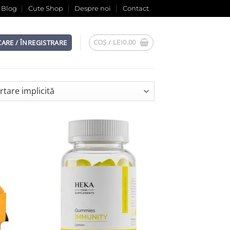
Blog
Cute Shop
Despre noi
Contact
COȘ /
LEI
0.00
CARE / ÎNREGISTRARE
list
Add to wishlist