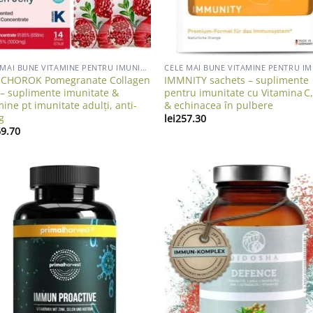
CELE MAI BUNE VITAMINE PENTRU IMUNITATE ADULTI
CHOROK Pomegranate Collagen
IMMNITY sachets – suplimente
y – suplimente imunitate &
pentru imunitate cu Vitamina C,
mine pt imunitate adulți, anti-
& echinacea în pulbere
g
lei
257.30
9.70
Add to wishlist
Add to wish