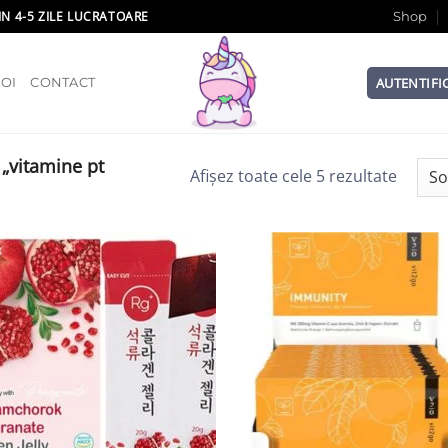
IN 4-5 ZILE LUCRATOARE
Shop
AUTENTIFI
OI
CONTACT
„vitamine pt
Afișez toate cele 5 rezultate
Add to wishlist
Add to wish