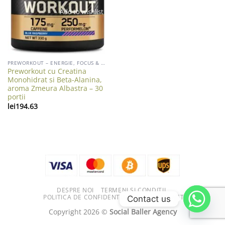
Add to wishlist
PREWORKOUT – ENERGIE, FOCUS & ANDURANTA
Preworkout cu Creatina
Monohidrat si Beta-Alanina,
aroma Zmeura Albastra – 30
portii
lei
194.63
DESPRE NOI
TERMENI ȘI CONDIȚII
POLITICA DE CONFIDENTIALITATE
CONTACT
Contact us
Copyright 2026 ©
Social Baller Agency