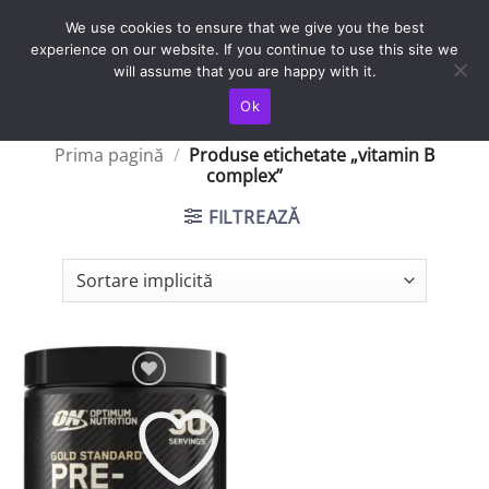
Skip
TRANSPORT IN TOATA TARA / LIVRAREA SE FACE IN 4-5 ZILE
We use cookies to ensure that we give you the best
LUCRATOARE
to
experience on our website. If you continue to use this site we
content
will assume that you are happy with it.
Ok
Prima pagină
/
Produse etichetate „vitamin B
complex”
FILTREAZĂ