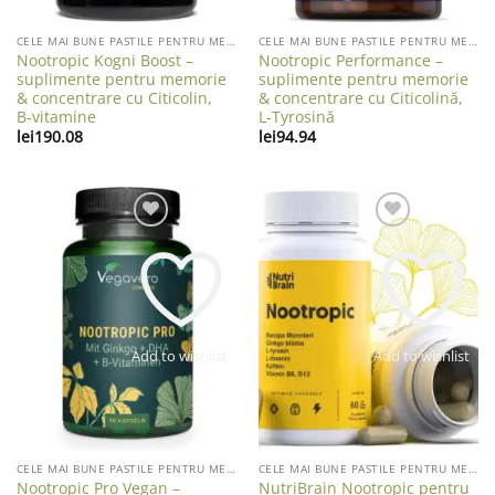
CELE MAI BUNE PASTILE PENTRU MEMORIE
CELE MAI BUNE PASTILE PENTRU MEMORIE
Nootropic Kogni Boost –
Nootropic Performance –
suplimente pentru memorie
suplimente pentru memorie
& concentrare cu Citicolin,
& concentrare cu Citicolină,
B‑vitamine
L‑Tyrosină
lei
190.08
lei
94.94
Add to wishlist
Add to wishlist
CELE MAI BUNE PASTILE PENTRU MEMORIE
CELE MAI BUNE PASTILE PENTRU MEMORIE
Nootropic Pro Vegan –
NutriBrain Nootropic pentru