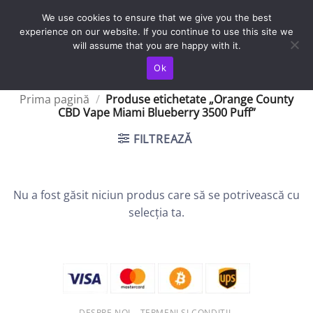
Skip
TRANSPORT IN TOATA TARA / LIVRAREA SE FACE IN 4-5 ZILE
We use cookies to ensure that we give you the best
LUCRATOARE
to
experience on our website. If you continue to use this site we
content
will assume that you are happy with it.
Ok
Prima pagină
/
Produse etichetate „Orange County
CBD Vape Miami Blueberry 3500 Puff”
FILTREAZĂ
Nu a fost găsit niciun produs care să se potrivească cu
selecția ta.
DESPRE NOI
TERMENI ȘI CONDIȚII