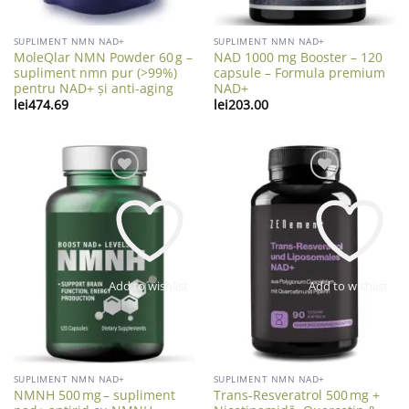
SUPLIMENT NMN NAD+
SUPLIMENT NMN NAD+
MoleQlar NMN Powder 60 g –
NAD 1000 mg Booster – 120
supliment nmn pur (>99%)
capsule – Formula premium
pentru NAD+ și anti-aging
NAD+
lei
474.69
lei
203.00
Add to wishlist
Add to wishlist
SUPLIMENT NMN NAD+
SUPLIMENT NMN NAD+
NMNH 500 mg – supliment
Trans‑Resveratrol 500 mg +