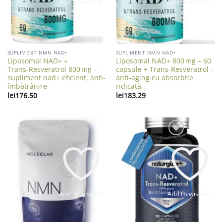
Add to wishlist
Add to wishlist
SUPLIMENT NMN NAD+
SUPLIMENT NMN NAD+
Liposomal NAD+ +
Liposomal NAD+ 800 mg – 60
Trans‑Resveratrol 800 mg –
capsule + Trans‑Resveratrol –
supliment nad+ eficient, anti-
anti-aging cu absorbție
îmbătrânire
ridicată
lei
176.50
lei
183.29
Add to wishlist
Add to wishlist