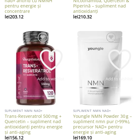
nad+ antirid cu NMNH
Nicotinamidă, Quercetin &
pentru energie și
Piperină – supliment nad
concentrare
antioxidanți
lei
203.12
lei
210.32
Add to wishlist
Add to wishlist
SUPLIMENT NMN NAD+
SUPLIMENT NMN NAD+
Trans‑Resveratrol 500 mg +
Youngle NMN Powder 30 g –
Quercetin – supliment nad
supliment nmn pur (>99%),
antioxidanți pentru energie
precursor NAD+ pentru
și anti-aging
energie și anti-aging
lei
156.12
lei
169.10