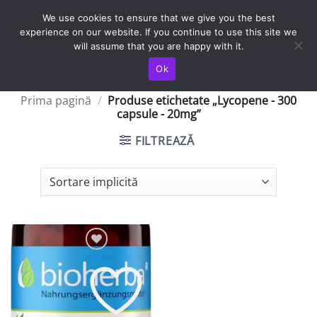
Skip
TRANSPORT IN TOATA TARA / LIVRAREA SE FACE IN 4-5 ZILE
We use cookies to ensure that we give you the best
LUCRATOARE
to
experience on our website. If you continue to use this site we
content
will assume that you are happy with it.
Ok
Prima pagină
/
Produse etichetate „Lycopene - 300
capsule - 20mg”
FILTREAZĂ