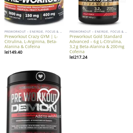
Add to wishlist
Add to wishlist
PREWORKOUT – ENERGIE, FOCUS & ANDURANTA
PREWORKOUT – ENERGIE, FOCUS & ANDURANTA
Preworkout Crazy GYM | L-
Preworkout Gold Standard
Citrulina, L-Arginina, Beta-
Advanced – 6 g L‑Citrulina,
Alanina & Cofeina
3,2 g Beta‑Alanina & 200 mg
Cofeina
lei
149.40
lei
217.24
Add to wishlist