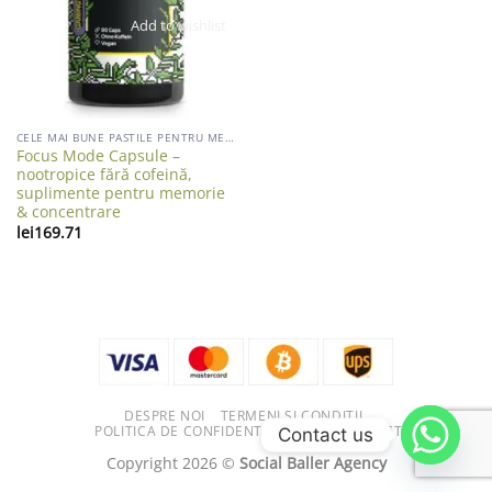
Add to wishlist
CELE MAI BUNE PASTILE PENTRU MEMORIE
Focus Mode Capsule –
nootropice fără cofeină,
suplimente pentru memorie
& concentrare
lei
169.71
DESPRE NOI
TERMENI ȘI CONDIȚII
POLITICA DE CONFIDENTIALITATE
CONTACT
Contact us
Copyright 2026 ©
Social Baller Agency