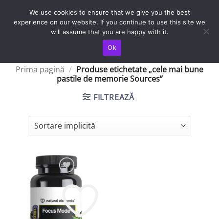
Skip
TRANSPORT IN TOATA TARA / LIVRAREA SE FACE IN 4-5 ZILE
We use cookies to ensure that we give you the best
LUCRATOARE
to
experience on our website. If you continue to use this site we
content
will assume that you are happy with it.
Ok
Prima pagină
/
Produse etichetate „cele mai bune
pastile de memorie Sources”
FILTREAZĂ