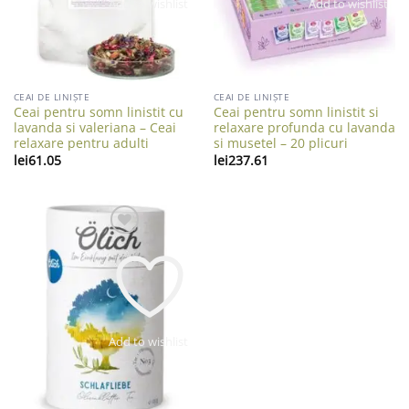
Add to wishlist
Add to wishlist
CEAI DE LINIȘTE
CEAI DE LINIȘTE
Ceai pentru somn linistit cu
Ceai pentru somn linistit si
lavanda si valeriana – Ceai
relaxare profunda cu lavanda
relaxare pentru adulti
si musetel – 20 plicuri
lei
61.05
lei
237.61
Add to wishlist