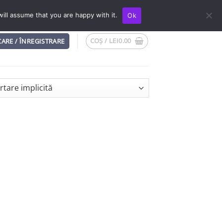
Blog
Cute Shop
Despre noi
Contact
ill assume that you are happy with it.
Ok
COȘ /
LEI
0.00
CARE / ÎNREGISTRARE