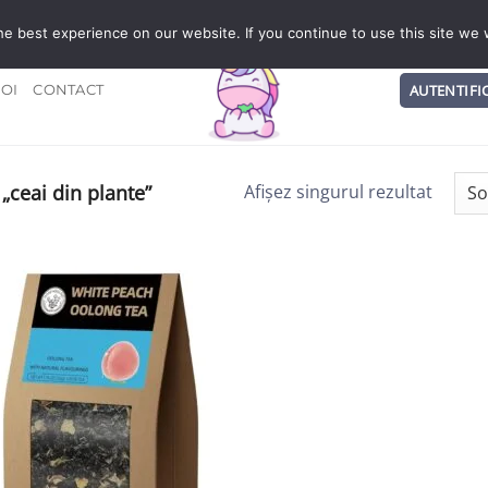
IN 4-5 ZILE LUCRATOARE
Shop
e best experience on our website. If you continue to use this site we w
AUTENTIFI
OI
CONTACT
„ceai din plante”
Afișez singurul rezultat
Add to wishlist