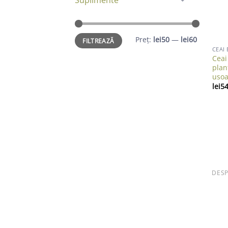
Preț
Preț
Preț:
lei50
—
lei60
FILTREAZĂ
minim
maxim
CEAI
Ceai
plan
usoa
lei
54
DESP