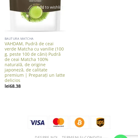
Add to wishlist
BAUTURA MATCHA
VAHDAM, Pudră de ceai
verde Matcha cu vanilie (100
g, peste 100 de căni) Pudră
de ceai Matcha 100%
naturală, de origine
japoneză, de calitate
premium | Preparați un latte
delicios
lei
68.38
DESPRE NOI
TERMENI ȘI CONDIȚII