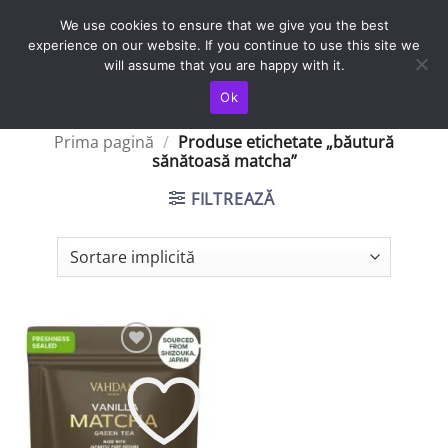
Skip
TRANSPORT IN TOATA TARA / LIVRAREA SE FACE IN 4-5 ZILE
We use cookies to ensure that we give you the best
LUCRATOARE
to
experience on our website. If you continue to use this site we
content
will assume that you are happy with it.
Ok
Prima pagină
/
Produse etichetate „băutură
sănătoasă matcha”
FILTREAZĂ