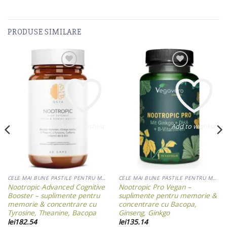
PRODUSE SIMILARE
Add to wishlist
Add to wishlist
CELE MAI BUNE PASTILE PENTRU MEMORIE
CELE MAI BUNE PASTILE PENTRU MEMORIE
Nootropic Advanced Cognitive
Nootropic Pro Vegan –
Booster – suplimente pentru
suplimente pentru memorie &
memorie & concentrare cu
concentrare cu Bacopa,
Tyrosine, Theanine, Bacopa
Ginseng, Ginkgo
lei
182.54
lei
135.14