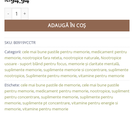
94.94
Cantitate Nootropic Performance – suplimente pentru memorie & 
ADAUGĂ ÎN COȘ
SKU:
B0919YCCTR
Categorii:
cele mai bune pastile pentru memorie
,
medicament pentru
memorie
,
nootropice fara reteta
,
nootropice naturale
,
Nootropice
usoare - suport blând pentru focus, memorie și claritate mentală
,
suplimente memorie
,
suplimente memorie si concentrare
,
suplimente
nootropice
,
Suplimente pentru memorie
,
vitamine pentru memorie
Etichete:
cele mai bune pastile de memorie
,
cele mai bune pastile
pentru memorie
,
medicament pentru memorie
,
nootropice
,
supliment
pentru concentrare
,
suplimente memorie
,
suplimente pentru
memorie
,
suplimente pt concentrare
,
vitamine pentru energie si
memorie
,
vitamine pentru memorie