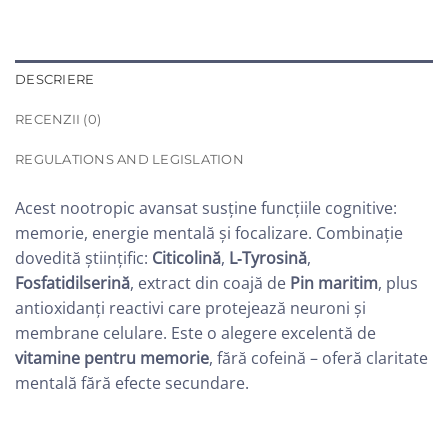
DESCRIERE
RECENZII (0)
REGULATIONS AND LEGISLATION
Acest nootropic avansat susține funcțiile cognitive:
memorie, energie mentală și focalizare. Combinație
dovedită științific:
Citicolină
,
L‑Tyrosină
,
Fosfatidilserină
, extract din coajă de
Pin maritim
, plus
antioxidanți reactivi care protejează neuroni și
membrane celulare
.
Este o alegere excelentă de
vitamine pentru memorie
, fără cofeină – oferă claritate
mentală fără efecte secundare.