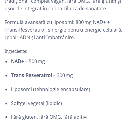
tradițional, complet vegan, fără OMG, fără gluten și
ușor de integrat în rutina zilnică de sănătate.
Formulă avansată cu liposomi: 800 mg NAD+ +
Trans‑Resveratrol, sinergie pentru energie celulară,
repair ADN și anti-îmbătrânire.
Ingrediente:
NAD+
– 500 mg
Trans‑Resveratrol
– 300 mg
Liposomi (tehnologie encapsulare)
Softgel vegetal (lipidic)
Fără gluten, fără OMG, fără aditivi