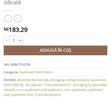
ridicată
183.29
lei
Cantitate Liposomal NAD+ 800 mg - 60 capsule + Trans‑Resveratrol
ADAUGĂ ÎN COȘ
SKU:
B0BC7FVD78
Categorie:
Supliment NMN NAD+
Etichete:
absorbție liposomală
,
anti-aging
,
energie celulară
,
Liposomal
NAD+ 800 mg - 60 capsule + Trans‑Resveratrol - anti-aging cu absorbție
ridicată
,
mnm supliment
,
nad supliment
,
nmn supliment
,
supliment
nad
,
supliment nmn
,
Trans-Resveratrol