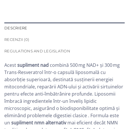
DESCRIERE
RECENZII (0)
REGULATIONS AND LEGISLATION
Acest
supliment nad
combină 500 mg NAD+ și 300 mg
Trans‑Resveratrol într-o capsulă liposomală cu
absorbție superioară, destinată susținerii energiei
mitocondriale, reparării ADN‑ului și activării sirtuinelor
pentru efecte anti‑îmbătrânire profunde.
Liposomii
îmbracă ingredientele într-un înveliș lipidic
microscopic, asigurând o biodisponibilitate optimă și
eliminând problemele digestiei clasice
. Formula este
un
supliment nmn alternativ
mai eficient decât NMN