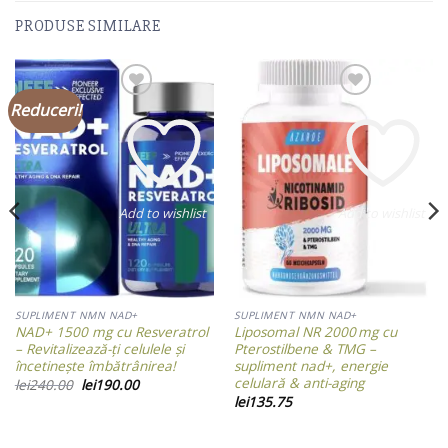
PRODUSE SIMILARE
Reduceri!
Add to wishlist
Add to wishlist
SUPLIMENT NMN NAD+
SUPLIMENT NMN NAD+
NAD+ 1500 mg cu Resveratrol
Liposomal NR 2000 mg cu
– Revitalizează-ți celulele și
Pterostilbene & TMG –
încetinește îmbătrânirea!
supliment nad+, energie
celulară & anti-aging
Prețul
Prețul
lei
240.00
lei
190.00
inițial
curent
lei
135.75
a
este:
fost:
lei190.00.
lei240.00.