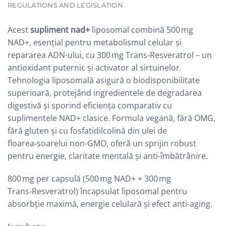
REGULATIONS AND LEGISLATION
Acest
supliment nad+
liposomal combină 500 mg
NAD+, esențial pentru metabolismul celular și
repararea ADN-ului, cu 300 mg Trans‑Resveratrol – un
antioxidant puternic și activator al sirtuinelor.
Tehnologia liposomală asigură o biodisponibilitate
superioară, protejând ingredientele de degradarea
digestivă și sporind eficiența comparativ cu
suplimentele NAD+ clasice. Formula vegană, fără OMG,
fără gluten și cu fosfatidilcolină din ulei de
floarea‑soarelui non-GMO, oferă un sprijin robust
pentru energie, claritate mentală și anti-îmbătrânire.
800 mg per capsulă (500 mg NAD+ + 300 mg
Trans‑Resveratrol) încapsulat liposomal pentru
absorbție maximă, energie celulară și efect anti-aging.