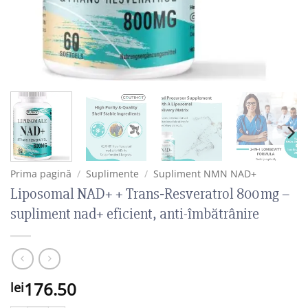
Prima pagină
/
Suplimente
/
Supliment NMN NAD+
Liposomal NAD+ + Trans‑Resveratrol 800 mg –
supliment nad+ eficient, anti-îmbătrânire
176.50
lei