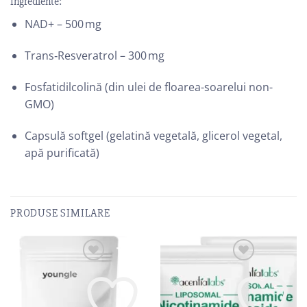
Ingrediente:
NAD+ – 500 mg
Trans‑Resveratrol – 300 mg
Fosfatidilcolină (din ulei de floarea-soarelui non-
GMO)
Capsulă softgel (gelatină vegetală, glicerol vegetal,
apă purificată)
PRODUSE SIMILARE