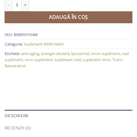
Cantitate Liposomal NAD+ + Trans‑Resveratrol 800 mg – supliment
ADAUGĂ ÎN COȘ
SKU:
B0B9VXYS4W
Categorie:
Supliment NMN NAD+
Etichete:
anti-aging
,
energie celulară
,
liposomal
,
mnm supliment
,
nad
supliment
,
nmn supliment
,
supliment nad
,
supliment nmn
,
Trans-
Resveratrol
DESCRIERE
RECENZII (0)