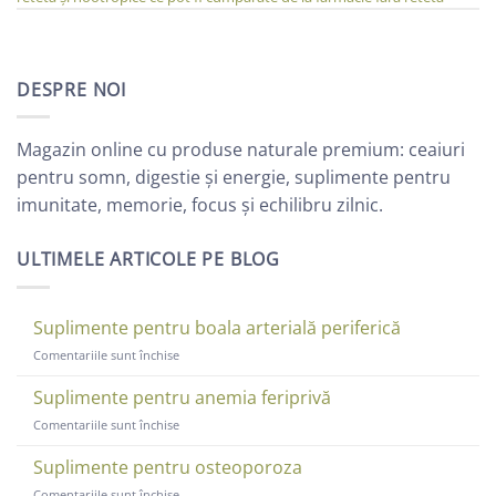
DESPRE NOI
Magazin online cu produse naturale premium: ceaiuri
pentru somn, digestie și energie, suplimente pentru
imunitate, memorie, focus și echilibru zilnic.
ULTIMELE ARTICOLE PE BLOG
Suplimente pentru boala arterială periferică
pentru
Comentariile sunt închise
Suplimente
pentru
Suplimente pentru anemia feriprivă
boala
pentru
Comentariile sunt închise
arterială
Suplimente
periferică
pentru
Suplimente pentru osteoporoza
anemia
pentru
Comentariile sunt închise