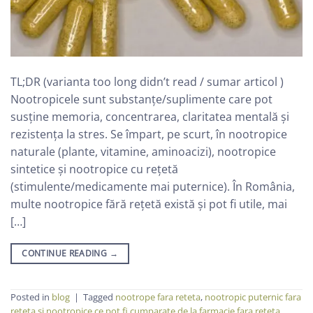
TL;DR (varianta too long didn’t read / sumar articol )
Nootropicele sunt substanțe/suplimente care pot
susține memoria, concentrarea, claritatea mentală și
rezistența la stres. Se împart, pe scurt, în nootropice
naturale (plante, vitamine, aminoacizi), nootropice
sintetice și nootropice cu rețetă
(stimulente/medicamente mai puternice). În România,
multe nootropice fără rețetă există și pot fi utile, mai
[…]
CONTINUE READING
→
Posted in
blog
|
Tagged
nootrope fara reteta
,
nootropic puternic fara
reteta și nootropice ce pot fi cumparate de la farmacie fara reteta