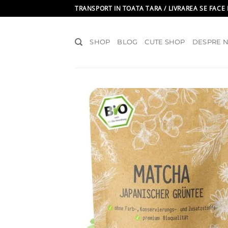
Skip
TRANSPORT IN TOATA TARA / LIVRAREA SE FACE 
to
content
SHOP
BLOG
CUTE SHOP
DESPRE N