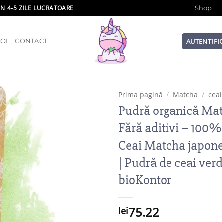
IN 4-5 ZILE LUCRATOARE
Shop
AUTENTIFI
OI
CONTACT
Prima pagină
/
Matcha
/
cea
Pudră organică Mat
Fără aditivi – 100%
Ceai Matcha japon
| Pudră de ceai ver
bioKontor
Add to wishlist
75.22
lei