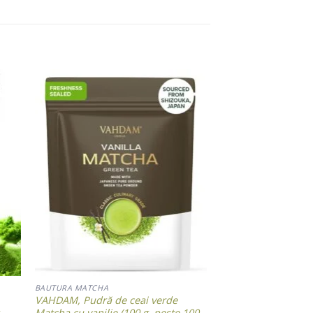
ist
Add to wishlist
BAUTURA MATCHA
VAHDAM, Pudră de ceai verde
Matcha cu vanilie (100 g, peste 100