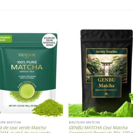
Add to wishlist
Add to wishl
URA MATCHA
BAUTURA MATCHA
ă de ceai verde Matcha
GENBU MATCHA Ceai Matcha
AM, pudră de ceai verde
Ceremonial Premium 30g, 100 g