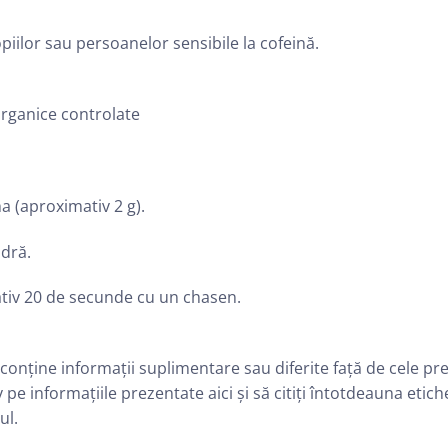
iilor sau persoanelor sensibile la cofeină.
organice controlate
a (aproximativ 2 g).
udră.
tiv 20 de secunde cu un chasen.
conține informații suplimentare sau diferite față de cele pre
 informațiile prezentate aici și să citiți întotdeauna etiche
ul.