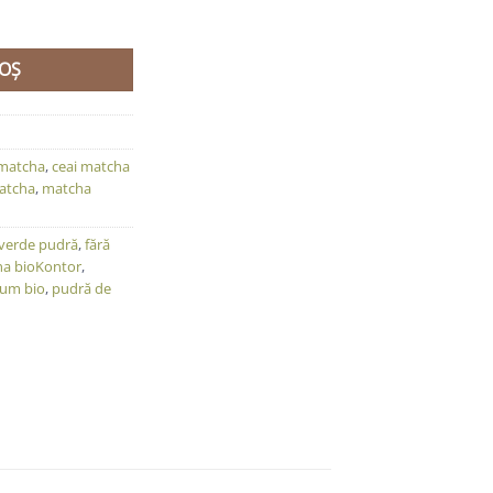
a 100 g | Fără aditivi - 100% natural | Ceai Matcha japonez prem
OȘ
 matcha
,
ceai matcha
atcha
,
matcha
 verde pudră
,
fără
a bioKontor
,
um bio
,
pudră de