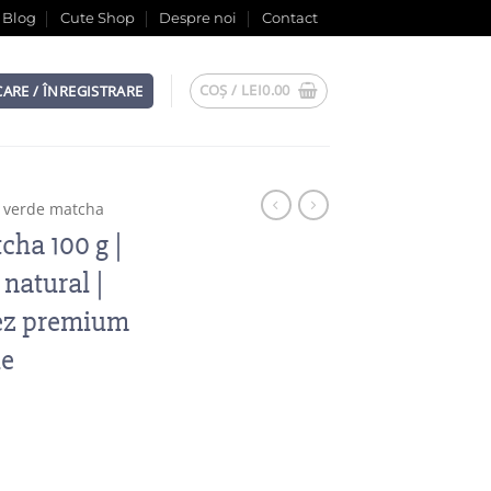
Blog
Cute Shop
Despre noi
Contact
COȘ /
LEI
0.00
CARE / ÎNREGISTRARE
i verde matcha
cha 100 g |
 natural |
ez premium
de