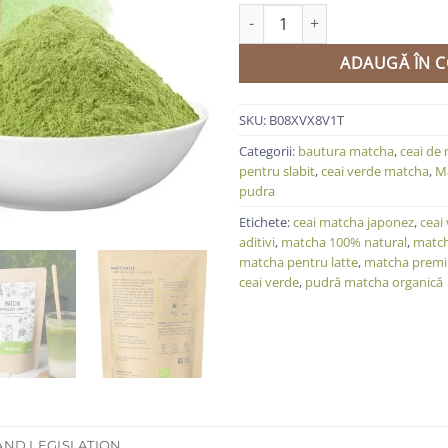
Cantitate Pudră organică Match
ADAUGĂ ÎN C
SKU:
B08XVX8V1T
Categorii:
bautura matcha
,
ceai de
pentru slabit
,
ceai verde matcha
,
M
pudra
Etichete:
ceai matcha japonez
,
ceai
aditivi
,
matcha 100% natural
,
match
matcha pentru latte
,
matcha premi
ceai verde
,
pudră matcha organică
AND LEGISLATION