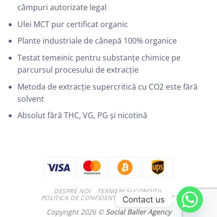
câmpuri autorizate legal
Ulei MCT pur certificat organic
Plante industriale de cânepă 100% organice
Testat temeinic pentru substanțe chimice pe
parcursul procesului de extracție
Metoda de extracție supercritică cu CO2 este fără
solvent
Absolut fără THC, VG, PG și nicotină
DESPRE NOI
TERMENI ȘI CONDIȚII
POLITICA DE CONFIDENTIALITATE
CONTACT
Contact us
Copyright 2026 ©
Social Baller Agency