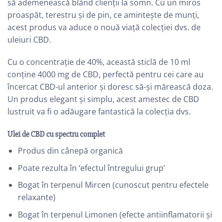
să ademenească blând clienții la somn. Cu un miros
proaspăt, terestru și de pin, ce amintește de munți,
acest produs va aduce o nouă viață colecției dvs. de
uleiuri CBD.
Cu o concentrație de 40%, această sticlă de 10 ml
conține 4000 mg de CBD, perfectă pentru cei care au
încercat CBD-ul anterior și doresc să-și mărească doza.
Un produs elegant și simplu, acest amestec de CBD
lustruit va fi o adăugare fantastică la colecția dvs.
Ulei de CBD cu spectru complet
Produs din cânepă organică
Poate rezulta în ‘efectul întregului grup’
Bogat în terpenul Mircen (cunoscut pentru efectele
relaxante)
Bogat în terpenul Limonen (efecte antiinflamatorii și