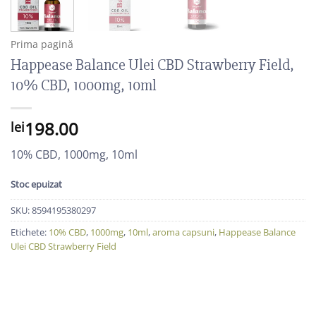
Prima pagină
Happease Balance Ulei CBD Strawberry Field,
10% CBD, 1000mg, 10ml
198.00
lei
10% CBD, 1000mg, 10ml
Stoc epuizat
SKU:
8594195380297
Etichete:
10% CBD
,
1000mg
,
10ml
,
aroma capsuni
,
Happease Balance
Ulei CBD Strawberry Field