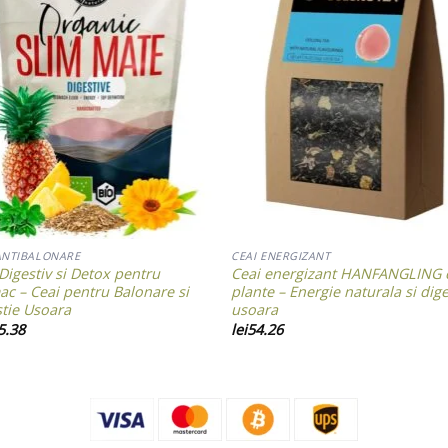
Add to wishlist
Add to wishl
ANTIBALONARE
CEAI ENERGIZANT
Digestiv si Detox pentru
Ceai energizant HANFANGLING 
ac – Ceai pentru Balonare si
plante – Energie naturala si dige
stie Usoara
usoara
5.38
lei
54.26