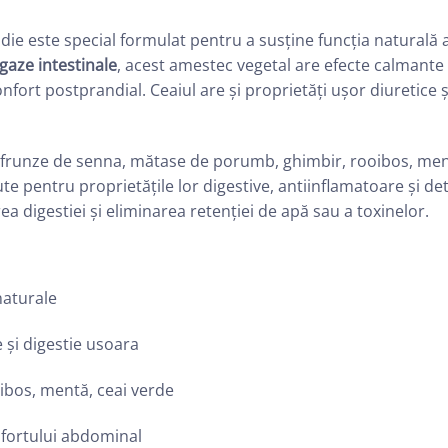
adie este special formulat pentru a susține funcția naturală a 
gaze intestinale
, acest amestec vegetal are efecte calmante a
onfort postprandial. Ceaiul are și proprietăți ușor diuretice 
 frunze de senna, mătase de porumb, ghimbir, rooibos, ment
 pentru proprietățile lor digestive, antiinflamatoare și detox
ea digestiei și eliminarea retenției de apă sau a toxinelor.
naturale
 și digestie usoara
ibos, mentă, ceai verde
nfortului abdominal