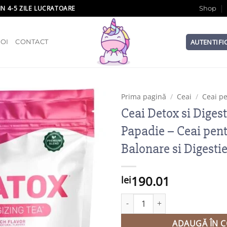
IN 4-5 ZILE LUCRATOARE
Shop
AUTENTIFI
OI
CONTACT
Prima pagină
/
Ceai
/
Ceai p
Ceai Detox si Digest
Papadie – Ceai pen
Balonare si Digesti
190.01
lei
Add to wishlist
Cantitate Ceai Detox si Digesti
ADAUGĂ ÎN C