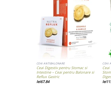
Add to wishlist
Add to wishlist
CEAI ANTIBALONARE
CEAI 
TURAVELLA cu
Ceai Digestiv pentru Stomac si
Ceai 
ntru balonare și
Intestine – Ceai pentru Balonare si
Stom
Reflux Gastric
Dige
lei
67.84
lei
11