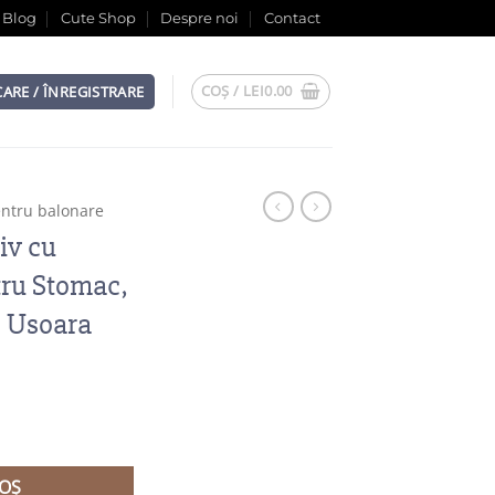
Blog
Cute Shop
Despre noi
Contact
COȘ /
LEI
0.00
CARE / ÎNREGISTRARE
entru balonare
iv cu
tru Stomac,
e Usoara
v cu Papadie – Ceai pentru Stomac, Balonare si Digestie Usoara
OȘ