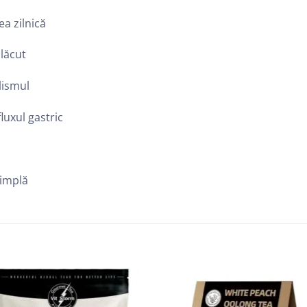
ea zilnică
plăcut
lismul
luxul gastric
simplă