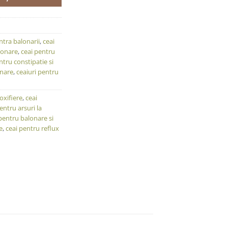
ntra balonarii
,
ceai
lonare
,
ceai pentru
ntru constipatie si
onare
,
ceaiuri pentru
oxifiere
,
ceai
entru arsuri la
pentru balonare si
e
,
ceai pentru reflux