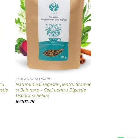
ist
Add to wishlist
CEAI ANTIBALONARE
cu
Natural Ceai Digestiv pentru Stomac
stie
si Balonare – Ceai pentru Digestie
Usoara si Reflux
lei
101.79