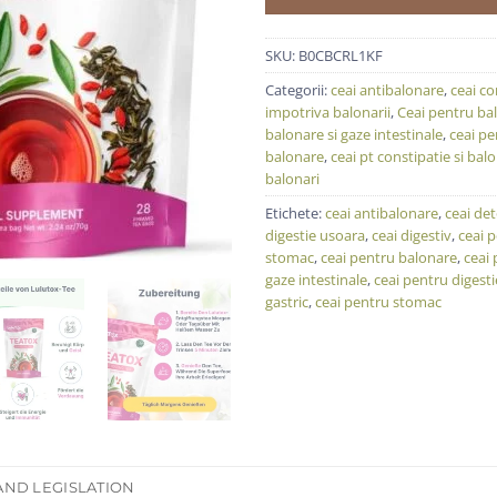
SKU:
B0CBCRL1KF
Categorii:
ceai antibalonare
,
ceai co
impotriva balonarii
,
Ceai pentru ba
balonare si gaze intestinale
,
ceai pe
balonare
,
ceai pt constipatie si bal
balonari
Etichete:
ceai antibalonare
,
ceai det
digestie usoara
,
ceai digestiv
,
ceai p
stomac
,
ceai pentru balonare
,
ceai 
gaze intestinale
,
ceai pentru digesti
gastric
,
ceai pentru stomac
AND LEGISLATION