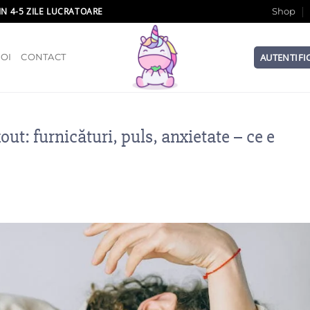
IN 4-5 ZILE LUCRATOARE
Shop
AUTENTIFI
OI
CONTACT
ut: furnicături, puls, anxietate – ce e