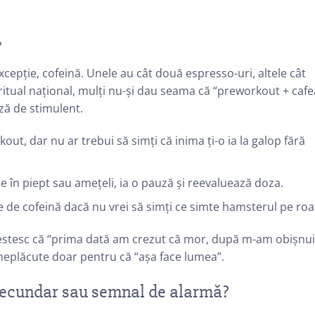
?
cepție, cofeină. Unele au cât două espresso-uri, altele cât
ritual național, mulți nu-și dau seama că “preworkout + cafe
ză de stimulent.
t, dar nu ar trebui să simți că inima ți-o ia la galop fără
ne în piept sau amețeli, ia o pauză și reevaluează doza.
de cofeină dacă nu vrei să simți ce simte hamsterul pe roa
vestesc că “prima dată am crezut că mor, după m-am obișnui
 neplăcute doar pentru că “așa face lumea”.
t secundar sau semnal de alarmă?