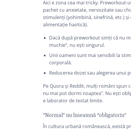
Aici e zona cea mai tricky. Preworkout-ul
pachet cu anxietate, nervozitate sau chia
stimulenți (yohimbină, sinefrină, etc.) și
alimentație haotică).
Dacă după preworkout simți că nu mai 
muchie”, nu ești singurul.
Unii oameni sunt mai sensibili la stim
corporală.
Reducerea dozei sau alegerea unui pr
Pe Quora și Reddit, mulți români spun 
nu mai pot dormi noaptea”. Nu ești obli
e laborator de testat limite.
“Normal” nu înseamnă “obligatoriu”
În cultura urbană românească, există pres