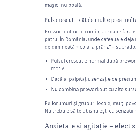
magie, nu boală.
Puls crescut – cât de mult e prea mult
Preworkout-urile conțin, aproape fără ex
patru. În România, unde cafeaua e deja 
de dimineață + cola la prânz” = suprado
Pulsul crescut e normal după preworkou
motiv.
Dacă ai palpitații, senzație de presiu
Nu combina preworkout cu alte surse 
Pe forumuri și grupuri locale, mulți po
Nu trebuie să te obișnuiești cu senzații
Anxietate și agitație – efec