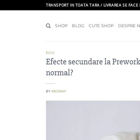
Skip
TRANSPORT IN TOATA TARA / LIVRAREA SE FACE 
to
content
SHOP
BLOG
CUTE SHOP
DESPRE N
BLOG
Efecte secundare la Preworko
normal?
BY
KRONKY