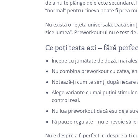
de a nu te plânge de efecte secundare. R
“normal” pentru cineva poate fi prea mu
Nu există o rețetă universală. Dacă simți
zice lumea”. Preworkout-ul nu e test de
Ce poți testa azi – fără perfe
Începe cu jumătate de doză, mai ales d
Nu combina preworkout cu cafea, ene
Notează-ți cum te simți după fiecare 
Alege variante cu mai puțini stimulen
control real.
Nu lua preworkout dacă ești deja stre
Fă pauze regulate – nu e nevoie să ie
Nu e despre a fi perfect, ci despre a-ți c