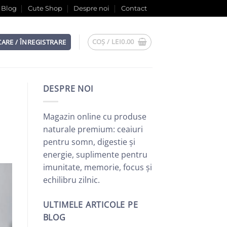
Blog
Cute Shop
Despre noi
Contact
COȘ /
LEI
0.00
CARE / ÎNREGISTRARE
DESPRE NOI
Magazin online cu produse
naturale premium: ceaiuri
pentru somn, digestie și
energie, suplimente pentru
imunitate, memorie, focus și
echilibru zilnic.
ULTIMELE ARTICOLE PE
BLOG