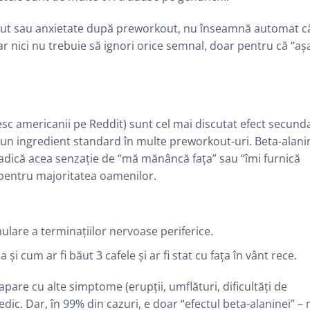
escut sau anxietate după preworkout, nu înseamnă automat c
 Dar nici nu trebuie să ignori orice semnal, doar pentru că “aș
esc americanii pe Reddit) sunt cel mai discutat efect secund
, un ingredient standard în multe preworkout-uri. Beta-alani
adică acea senzație de “mă mănâncă fața” sau “îmi furnică
s pentru majoritatea oamenilor.
ulare a terminațiilor nervoase periferice.
 și cum ar fi băut 3 cafele și ar fi stat cu fața în vânt rece.
pare cu alte simptome (erupții, umflături, dificultăți de
edic. Dar, în 99% din cazuri, e doar “efectul beta-alaninei” – 