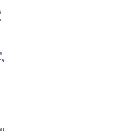
ă
a
ar.
na
nu