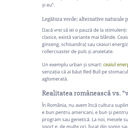
și eu”.
Legătura verde: alternative naturale p
Dacă vrei să iei o pauză de la stimulenț
clasice, există variante mai blânde. Cea
ginseng, schisandra) sau ceaiuri energiz
rollercoaster de puls și anxietate.
Un exemplu urban și smart:
ceaiul ener
senzația că ai băut Red Bull pe stomacul g
aglomerată.
Realitatea românească vs. “w
În România, nu avem încă cultura suplim
e bun pentru americani, e bun și pentru 
program sau genetică. La noi, mesele su
sport e, de multe ori, furat din somn s