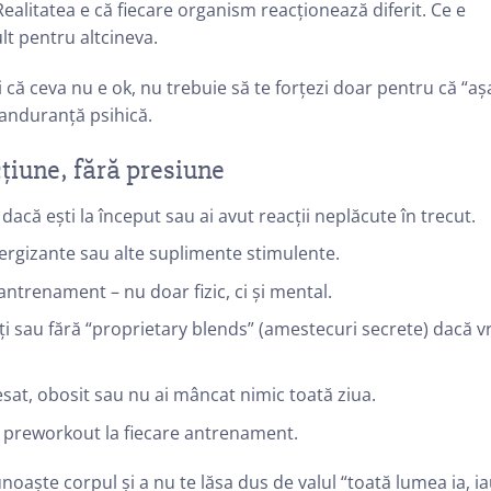
ealitatea e că fiecare organism reacționează diferit. Ce e
lt pentru altcineva.
 că ceva nu e ok, nu trebuie să te forțezi doar pentru că “aș
 anduranță psihică.
cțiune, fără presiune
acă ești la început sau ai avut reacții neplăcute în trecut.
rgizante sau alte suplimente stimulente.
antrenament – nu doar fizic, ci și mental.
ți sau fără “proprietary blends” (amestecuri secrete) dacă vr
sat, obosit sau nu ai mâncat nimic toată ziua.
i preworkout la fiecare antrenament.
unoaște corpul și a nu te lăsa dus de valul “toată lumea ia, i