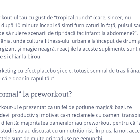
orkout-ul tău cu gust de “tropical punch” (care, sincer, nu
i după 10 minute începi să simți furnicături în față, pulsul sa
pe să ruleze scenarii de tip “dacă fac infarct la abdomene?”.
ânia, unde cultura fitness-ului urban e la început de drum ș
gizant și magie neagră, reacțiile la aceste suplimente sunt
 și chiar la birou.
eting cu efect placebo și ce e, totuși, semnal de tras frâna
e că e doar în capul tău”.
“normal” la preworkout?
rkout-ul e prezentat ca un fel de poțiune magică: bagi, te
, devii productiv și motivat ca-n reclamele cu oameni transpir
in diferită: majoritatea oamenilor iau preworkout pentru că “
studii sau au discutat cu un nutriționist. În plus, la noi, acce
chetele sunt de multe ori traduse pe genunchi.