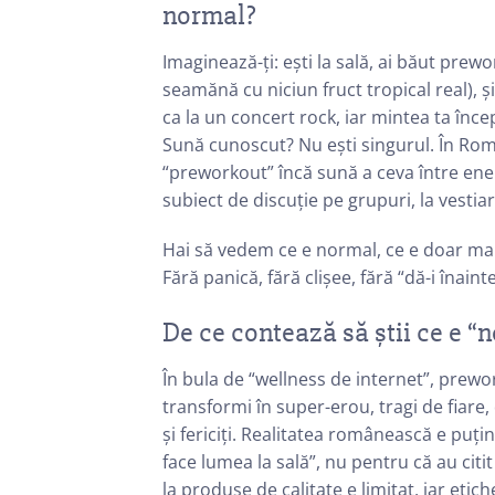
normal?
Imaginează-ți: ești la sală, ai băut prew
seamănă cu niciun fruct tropical real), ș
ca la un concert rock, iar mintea ta înce
Sună cunoscut? Nu ești singurul. În Rom
“preworkout” încă sună a ceva între ener
subiect de discuție pe grupuri, la vestiare
Hai să vedem ce e normal, ce e doar mark
Fără panică, fără clișee, fără “dă-i înaint
De ce contează să știi ce e 
În bula de “wellness de internet”, prewo
transformi în super-erou, tragi de fiare
și fericiți. Realitatea românească e puț
face lumea la sală”, nu pentru că au citit 
la produse de calitate e limitat, iar eti