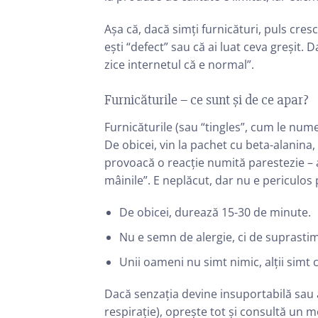
Așa că, dacă simți furnicături, puls cr
ești “defect” sau că ai luat ceva greșit.
zice internetul că e normal”.
Furnicăturile – ce sunt și de ce apar?
Furnicăturile (sau “tingles”, cum le num
De obicei, vin la pachet cu beta-alanina
provoacă o reacție numită parestezie – 
mâinile”. E neplăcut, dar nu e periculo
De obicei, durează 15-30 de minute.
Nu e semn de alergie, ci de suprastim
Unii oameni nu simt nimic, alții simt ca
Dacă senzația devine insuportabilă sau a
respirație), oprește tot și consultă un m