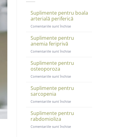
Suplimente pentru boala
arterială periferică
pentru
Comentariile sunt închise
Suplimente
pentru
Suplimente pentru
boala
anemia feriprivă
arterială
pentru
Comentariile sunt închise
periferică
Suplimente
pentru
Suplimente pentru
anemia
osteoporoza
feriprivă
pentru
Comentariile sunt închise
Suplimente
pentru
Suplimente pentru
osteoporoza
sarcopenia
pentru
Comentariile sunt închise
Suplimente
pentru
Suplimente pentru
sarcopenia
rabdomioliza
pentru
Comentariile sunt închise
Suplimente
pentru