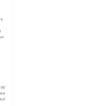
rabdomioliza
re
i
 un
.
ați
așa
sul