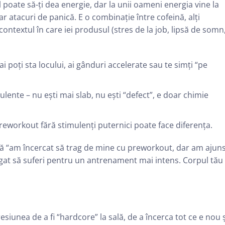
 poate să-ți dea energie, dar la unii oameni energia vine la
r atacuri de panică. E o combinație între cofeină, alți
 contextul în care iei produsul (stres de la job, lipsă de somn
poți sta locului, ai gânduri accelerate sau te simți “pe
ulente – nu ești mai slab, nu ești “defect”, e doar chimie
eworkout fără stimulenți puternici poate face diferența.
că “am încercat să trag de mine cu preworkout, dar am ajuns
gat să suferi pentru un antrenament mai intens. Corpul tău
iunea de a fi “hardcore” la sală, de a încerca tot ce e nou ș