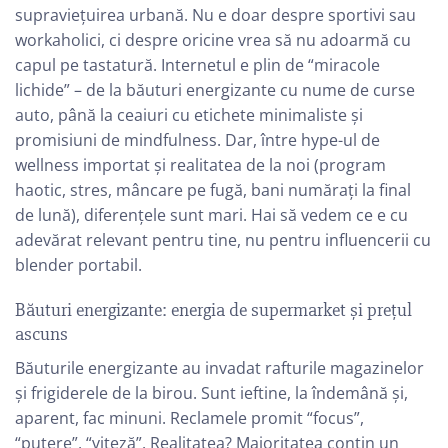
supraviețuirea urbană. Nu e doar despre sportivi sau
workaholici, ci despre oricine vrea să nu adoarmă cu
capul pe tastatură. Internetul e plin de “miracole
lichide” – de la băuturi energizante cu nume de curse
auto, până la ceaiuri cu etichete minimaliste și
promisiuni de mindfulness. Dar, între hype-ul de
wellness importat și realitatea de la noi (program
haotic, stres, mâncare pe fugă, bani numărați la final
de lună), diferențele sunt mari. Hai să vedem ce e cu
adevărat relevant pentru tine, nu pentru influencerii cu
blender portabil.
Băuturi energizante: energia de supermarket și prețul
ascuns
Băuturile energizante au invadat rafturile magazinelor
și frigiderele de la birou. Sunt ieftine, la îndemână și,
aparent, fac minuni. Reclamele promit “focus”,
“putere”, “viteză”. Realitatea? Majoritatea conțin un