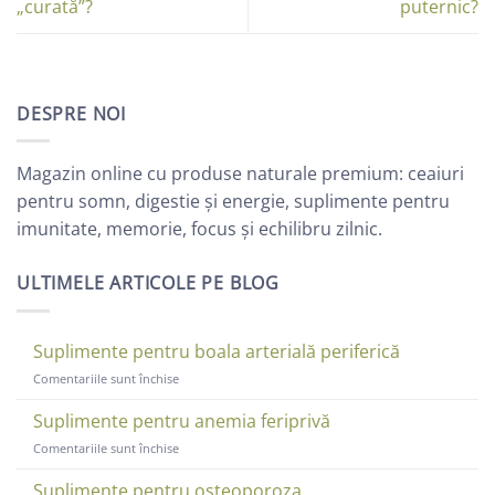
„curată”?
puternic?
DESPRE NOI
Magazin online cu produse naturale premium: ceaiuri
pentru somn, digestie și energie, suplimente pentru
imunitate, memorie, focus și echilibru zilnic.
ULTIMELE ARTICOLE PE BLOG
Suplimente pentru boala arterială periferică
pentru
Comentariile sunt închise
Suplimente
pentru
Suplimente pentru anemia feriprivă
boala
pentru
Comentariile sunt închise
arterială
Suplimente
periferică
pentru
Suplimente pentru osteoporoza