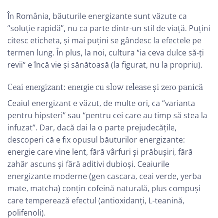
În România, băuturile energizante sunt văzute ca
“soluție rapidă”, nu ca parte dintr-un stil de viață. Puțini
citesc eticheta, și mai puțini se gândesc la efectele pe
termen lung. În plus, la noi, cultura “ia ceva dulce să-ți
revii” e încă vie și sănătoasă (la figurat, nu la propriu).
Ceai energizant: energie cu slow release și zero panică
Ceaiul energizant e văzut, de multe ori, ca “varianta
pentru hipsteri” sau “pentru cei care au timp să stea la
infuzat”. Dar, dacă dai la o parte prejudecățile,
descoperi că e fix opusul băuturilor energizante:
energie care vine lent, fără vârfuri și prăbușiri, fără
zahăr ascuns și fără aditivi dubioși. Ceaiurile
energizante moderne (gen cascara, ceai verde, yerba
mate, matcha) conțin cofeină naturală, plus compuși
care temperează efectul (antioxidanți, L-teanină,
polifenoli).