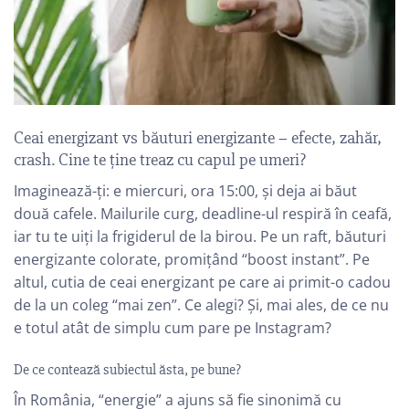
Ceai energizant vs băuturi energizante – efecte, zahăr,
crash. Cine te ține treaz cu capul pe umeri?
Imaginează-ți: e miercuri, ora 15:00, și deja ai băut
două cafele. Mailurile curg, deadline-ul respiră în ceafă,
iar tu te uiți la frigiderul de la birou. Pe un raft, băuturi
energizante colorate, promițând “boost instant”. Pe
altul, cutia de ceai energizant pe care ai primit-o cadou
de la un coleg “mai zen”. Ce alegi? Și, mai ales, de ce nu
e totul atât de simplu cum pare pe Instagram?
De ce contează subiectul ăsta, pe bune?
În România, “energie” a ajuns să fie sinonimă cu