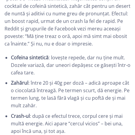
cocktail de cofeină sintetică, zahăr cât pentru un desert
de nuntă și aditivi cu nume greu de pronunțat. Efectul:
un boost rapid, urmat de un crash la fel de rapid. Pe
Reddit și grupurile de Facebook vezi mereu aceeași
poveste: “Mă ține treaz o oră, apoi mă simt mai obosit
ca înainte.” Și nu, nu e doar o impresie.
Cofeina sintetică
: lovește repede, dar nu ține mult.
Dozele variază, dar uneori depășesc ce găsești într-o
cafea tare.
Zahărul
: între 20 și 40g per doză – adică aproape cât
o ciocolată întreagă. Pe termen scurt, dă energie. Pe
termen lung, te lasă fără vlagă și cu poftă de și mai
mult zahăr.
Crash-ul
: după ce efectul trece, corpul cere și mai
multă energie. Aici apare “cercul vicios” – bei una,
apoi încă una, și tot așa.