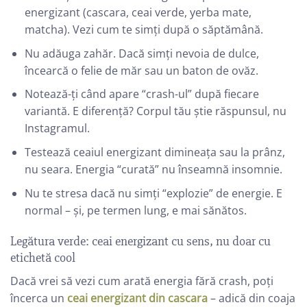
energizant (cascara, ceai verde, yerba mate,
matcha). Vezi cum te simți după o săptămână.
Nu adăuga zahăr. Dacă simți nevoia de dulce,
încearcă o felie de măr sau un baton de ovăz.
Notează-ți când apare “crash-ul” după fiecare
variantă. E diferență? Corpul tău știe răspunsul, nu
Instagramul.
Testează ceaiul energizant dimineața sau la prânz,
nu seara. Energia “curată” nu înseamnă insomnie.
Nu te stresa dacă nu simți “explozie” de energie. E
normal – și, pe termen lung, e mai sănătos.
Legătura verde: ceai energizant cu sens, nu doar cu
etichetă cool
Dacă vrei să vezi cum arată energia fără crash, poți
încerca un
ceai energizant din cascara
– adică din coaja