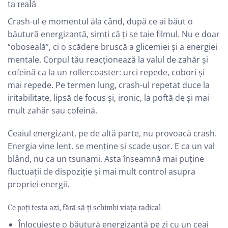
ta reală
Crash-ul e momentul ăla când, după ce ai băut o
băutură energizantă, simți că ți se taie filmul. Nu e doar
“oboseală”, ci o scădere bruscă a glicemiei și a energiei
mentale. Corpul tău reacționează la valul de zahăr și
cofeină ca la un rollercoaster: urci repede, cobori și
mai repede. Pe termen lung, crash-ul repetat duce la
iritabilitate, lipsă de focus și, ironic, la poftă de și mai
mult zahăr sau cofeină.
Ceaiul energizant, pe de altă parte, nu provoacă crash.
Energia vine lent, se menține și scade ușor. E ca un val
blând, nu ca un tsunami. Asta înseamnă mai puține
fluctuații de dispoziție și mai mult control asupra
propriei energii.
Ce poți testa azi, fără să-ți schimbi viața radical
Înlocuiește o băutură energizantă pe zi cu un ceai