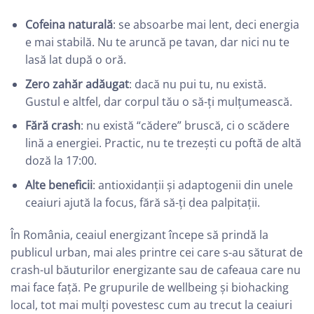
Cofeina naturală
: se absoarbe mai lent, deci energia
e mai stabilă. Nu te aruncă pe tavan, dar nici nu te
lasă lat după o oră.
Zero zahăr adăugat
: dacă nu pui tu, nu există.
Gustul e altfel, dar corpul tău o să-ți mulțumească.
Fără crash
: nu există “cădere” bruscă, ci o scădere
lină a energiei. Practic, nu te trezești cu poftă de altă
doză la 17:00.
Alte beneficii
: antioxidanții și adaptogenii din unele
ceaiuri ajută la focus, fără să-ți dea palpitații.
În România, ceaiul energizant începe să prindă la
publicul urban, mai ales printre cei care s-au săturat de
crash-ul băuturilor energizante sau de cafeaua care nu
mai face față. Pe grupurile de wellbeing și biohacking
local, tot mai mulți povestesc cum au trecut la ceaiuri