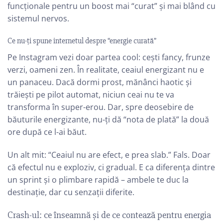
funcționale pentru un boost mai “curat” și mai blând cu
sistemul nervos.
Ce nu-ți spune internetul despre “energie curată”
Pe Instagram vezi doar partea cool: cești fancy, frunze
verzi, oameni zen. În realitate, ceaiul energizant nu e
un panaceu. Dacă dormi prost, mănânci haotic și
trăiești pe pilot automat, niciun ceai nu te va
transforma în super-erou. Dar, spre deosebire de
băuturile energizante, nu-ți dă “nota de plată” la două
ore după ce l-ai băut.
Un alt mit: “Ceaiul nu are efect, e prea slab.” Fals. Doar
că efectul nu e exploziv, ci gradual. E ca diferența dintre
un sprint și o plimbare rapidă – ambele te duc la
destinație, dar cu senzații diferite.
Crash-ul: ce înseamnă și de ce contează pentru energia