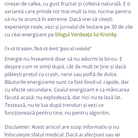
cireșei de cafea, cu gust fructat și cofeină naturală. E o
variantă care prinde tot mai mult la noi, tocmai pentru
că nu te aruncă în extreme. Dacă vrei să citești
experiențe reale, vezi și jurnalul de testare pe 30 de zile
cu ceai energizant pe
blogul Verdeața lui Kronky
.
Ce să ții minte, fără să devii “guru al ceaiului”
Energie nu înseamnă doar să nu adormi la birou. E
despre cum te simți după, cât de mult te ține și dacă
plătești prețul cu crash, nervi sau poftă de dulce.
Băuturile energizante sunt ca fast-food-ul: rapide, dar
cu efecte secundare. Ceaiul energizant e ca mâncarea
făcută acasă: nu explodează, dar nici nu te lasă lat.
Testează, nu te lua după trenduri și vezi ce
funcționează pentru tine, nu pentru algoritm.
Disclaimer: Acest articol are scop informativ și nu
înlocuiește sfatul medical. Dacă ai afecțiuni sau iei