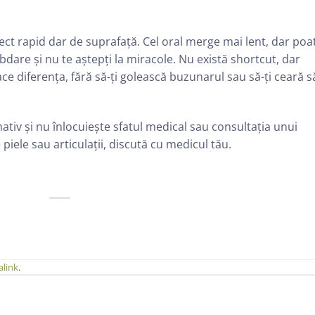
fect rapid dar de suprafață. Cel oral merge mai lent, dar poa
 răbdare și nu te aștepți la miracole. Nu există shortcut, dar
ce diferența, fără să-ți golească buzunarul sau să-ți ceară s
ativ și nu înlocuiește sfatul medical sau consultația unui
piele sau articulații, discută cu medicul tău.
link
.