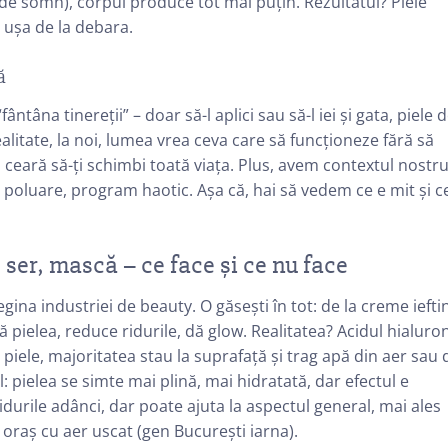
i de somn), corpul produce tot mai puțin. Rezultatul? Piele
a ușa de la debara.
ă
ântâna tinereții” – doar să-l aplici sau să-l iei și gata, piele 
alitate, la noi, lumea vrea ceva care să funcționeze fără să
ți ceară să-ți schimbi toată viața. Plus, avem contextul nostru
 poluare, program haotic. Așa că, hai să vedem ce e mit și c
 ser, mască – ce face și ce nu face
egina industriei de beauty. O găsești în tot: de la creme iefti
 pielea, reduce ridurile, dă glow. Realitatea? Acidul hialuro
piele, majoritatea stau la suprafață și trag apă din aer sau 
ul: pielea se simte mai plină, mai hidratată, dar efectul e
ridurile adânci, dar poate ajuta la aspectul general, mai ales
n oraș cu aer uscat (gen București iarna).