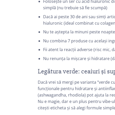
Folosește un ser cu acid hialuronic d
simplă (nu trebuie să fie scumpă)
Dacă ai peste 30 de ani sau simți arti
hialuronic (ideal combinat cu colagen
Nu te aștepta la minuni peste noapte 
Nu combina 7 produse cu același ingr
Fii atent la reacții adverse (risc mic, 
Nu renunța la mișcare și hidratare (da
Legătura verde: ceaiuri și su
Dacă vrei să mergi pe varianta “verde cu
funcționale pentru hidratare și antiinfl
(ashwagandha, rhodiola) pot ajuta la reduc
Nu e magie, dar e un plus pentru vibe-ul
citești eticheta și să alegi formule simpl