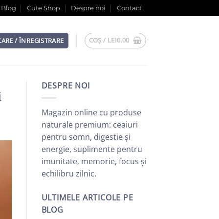
Blog
Cute Shop
Despre noi
Contact
COȘ /
LEI
0.00
CARE / ÎNREGISTRARE
DESPRE NOI
i
Magazin online cu produse
naturale premium: ceaiuri
pentru somn, digestie și
energie, suplimente pentru
imunitate, memorie, focus și
echilibru zilnic.
ULTIMELE ARTICOLE PE
BLOG