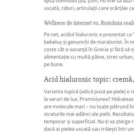
lipsa somnului (da, știm, nu vrei să auz
uscată, riduri, articulații care scârțâie c
Wellness de internet vs. România real
Pe net, acidul hialuronic e prezentat ca “f
bebeluș și genunchi de maratonist. În re
coste cât o vacanță în Grecia și fără să-
alimentație cu multă pâine, stres urban,
pe bune.
Acid hialuronic topic: cremă,
Varianta topică (adică pusă pe piele) e r
la seruri de lux. Promisiunea? Hidratează
are molecule mari – nu toate pătrund în 
straturile mai adânci ale pielii. Rezultat
temporar și superficial. Nu-ți va șterge 
dacă ai pielea uscată sau trăiești într-u