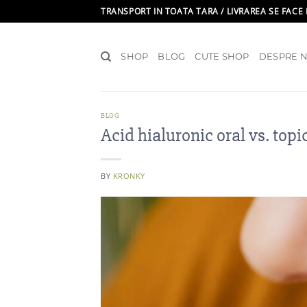
Skip
TRANSPORT IN TOATA TARA / LIVRAREA SE FACE 
to
content
SHOP
BLOG
CUTE SHOP
DESPRE N
BLOG
Acid hialuronic oral vs. topic
BY
KRONKY