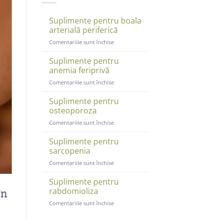
Suplimente pentru boala
arterială periferică
pentru
Comentariile sunt închise
Suplimente
pentru
Suplimente pentru
boala
anemia feriprivă
arterială
pentru
Comentariile sunt închise
periferică
Suplimente
pentru
Suplimente pentru
anemia
osteoporoza
feriprivă
pentru
Comentariile sunt închise
Suplimente
pentru
Suplimente pentru
osteoporoza
sarcopenia
pentru
Comentariile sunt închise
Suplimente
pentru
Suplimente pentru
sarcopenia
în
rabdomioliza
pentru
Comentariile sunt închise
Suplimente
pentru