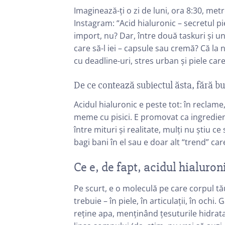
Imaginează-ți o zi de luni, ora 8:30, metr
Instagram: “Acid hialuronic – secretul pie
import, nu? Dar, între două taskuri și u
care să-l iei – capsule sau cremă? Că la n
cu deadline-uri, stres urban și piele ca
De ce contează subiectul ăsta, fără bu
Acidul hialuronic e peste tot: în reclame,
meme cu pisici. E promovat ca ingredientu
între mituri și realitate, mulți nu știu ce 
bagi bani în el sau e doar alt “trend” car
Ce e, de fapt, acidul hialuron
Pe scurt, e o moleculă pe care corpul tă
trebuie – în piele, în articulații, în och
reține apa, menținând țesuturile hidratat