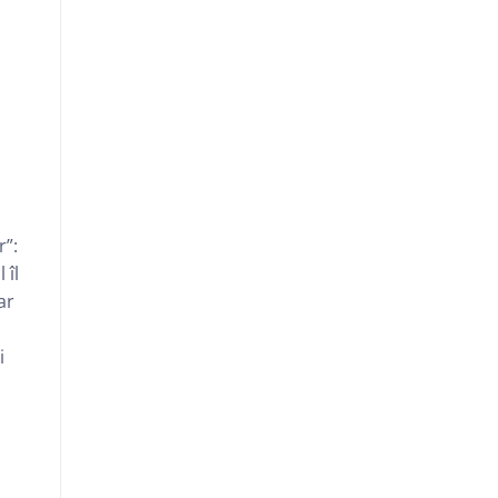
r”:
 îl
ar
E
i