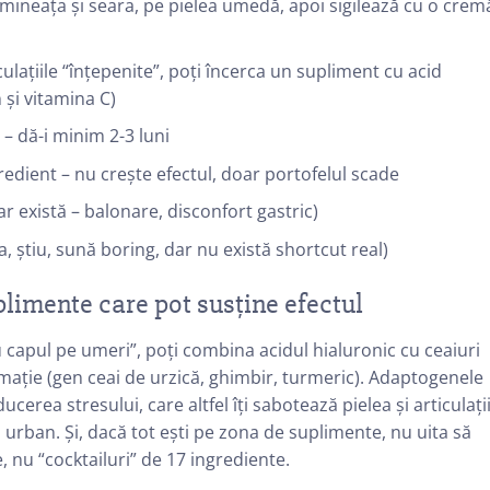
imineața și seara, pe pielea umedă, apoi sigilează cu o crem
culațiile “înțepenite”, poți încerca un supliment cu acid
 și vitamina C)
– dă-i minim 2-3 luni
edient – nu crește efectul, doar portofelul scade
dar există – balonare, disconfort gastric)
, știu, sună boring, dar nu există shortcut real)
plimente care pot susține efectul
 capul pe umeri”, poți combina acidul hialuronic cu ceaiuri
amație (gen ceai de urzică, ghimbir, turmeric). Adaptogenele
erea stresului, care altfel îți sabotează pielea și articulații
 urban. Și, dacă tot ești pe zona de suplimente, nu uita să
e, nu “cocktailuri” de 17 ingrediente.