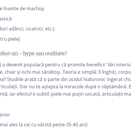
e înainte de machiaj
astică
i adânci, cicatrici, etc.)
tru piele)
 shot-uri – hype sau realitate?
) a devenit populară pentru că promite beneficii “din interio
, chiar și ochi mai sănătoși. Teoria e simplă: îl înghiți, corpul
a? Studiile arată că o parte din acidul hialuronic ingerat chi
articulații. Dar nu te aștepta la miracole după o săptămână. 
tă, iar efectul e subtil: piele mai puțin uscată, articulații ma
erior
mai ales la cei cu vârstă peste 35-40 ani)